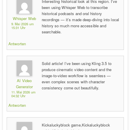
Interesting historical look at this region. I’ve
been using Whisper Web to transcribe
historical podcasts and oral history
Whisper Web
recordings — it’s made deep-diving into local
9. Mai 2026 um
history so much more accessible and
15:31 Uhr
searchable.
Antworten
Solid article! I’ve been using Kling 3.5 to
produce cinematic video content and the
image-to-video workflow is seamless —
AI Video
even complex scenes with character
Generator
consistency come out beautifully.
11. Mai 2026 um
04:32 Uhr
Antworten
Kickaluckyblock game,Kickaluckyblock