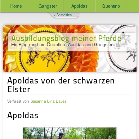
Home
Gangster
Apoldas
Quentino
v Anmelden
Ausbildungsblog meiner Pferde
Ein Blog rund um Quentino, Apoldas und Gangster
Apoldas von der schwarzen
Elster
Verfasst von
Susanna Lina Laves
Apoldas