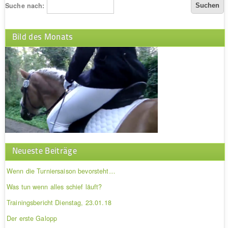
Suche nach:
Bild des Monats
Neueste Beiträge
Wenn die Turniersaison bevorsteht…
Was tun wenn alles schief läuft?
Trainingsbericht Dienstag, 23.01.18
Der erste Galopp