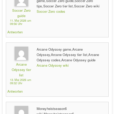
game,Soccer Zero guide,Soccer Zero
tips,Soccer Zero tier list,Soccer Zero wiki
Soccer Zero
Soccer Zero codes
guide
11. Mai 2026 um
09:56 Uhr
Antworten
Arcane Odyssey game,Arcane
Odyssey,Arcane Odyssey tier list,Arcane
Odyssey codes,Arcane Odyssey guide
Arcane
Arcane Odyssey wiki
Odyssey tier
list
13. Mai 2026 um
09:32 Uhr
Antworten
Moneyheistseason6
wiki,Moneyheistseason6