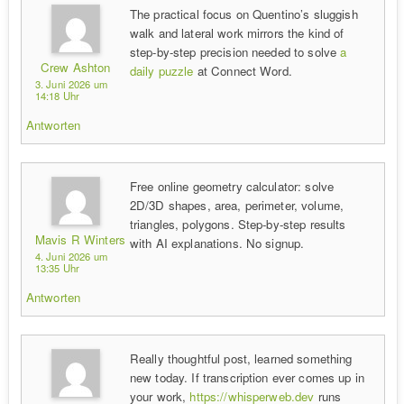
The practical focus on Quentino’s sluggish
walk and lateral work mirrors the kind of
step-by-step precision needed to solve
a
Crew Ashton
daily puzzle
at Connect Word.
3. Juni 2026 um
14:18 Uhr
Antworten
Free online geometry calculator: solve
2D/3D shapes, area, perimeter, volume,
triangles, polygons. Step-by-step results
Mavis R Winters
with AI explanations. No signup.
4. Juni 2026 um
13:35 Uhr
Antworten
Really thoughtful post, learned something
new today. If transcription ever comes up in
your work,
https://whisperweb.dev
runs