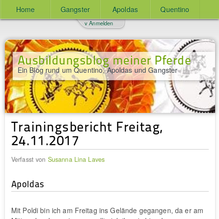
Home
Gangster
Apoldas
Quentino
v Anmelden
Ausbildungsblog meiner Pferde
Ein Blog rund um Quentino, Apoldas und Gangster
Trainingsbericht Freitag,
24.11.2017
Verfasst von
Susanna Lina Laves
Apoldas
Mit Poldi bin ich am Freitag ins Gelände gegangen, da er am