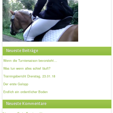
Neueste Beiträge
Wenn die Turniersaison bevorsteht…
Was tun wenn alles schief läuft?
Trainingsbericht Dienstag, 23.01.18
Der erste Galopp
Endlich ein ordentlicher Boden
Neueste Kommentare