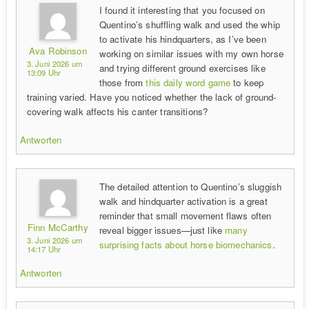
I found it interesting that you focused on
Quentino’s shuffling walk and used the whip
to activate his hindquarters, as I’ve been
Ava Robinson
working on similar issues with my own horse
3. Juni 2026 um
and trying different ground exercises like
13:09 Uhr
those from
this daily word game
to keep
training varied. Have you noticed whether the lack of ground-
covering walk affects his canter transitions?
Antworten
The detailed attention to Quentino’s sluggish
walk and hindquarter activation is a great
reminder that small movement flaws often
Finn McCarthy
reveal bigger issues—just like
many
3. Juni 2026 um
surprising facts about horse biomechanics
.
14:17 Uhr
Antworten