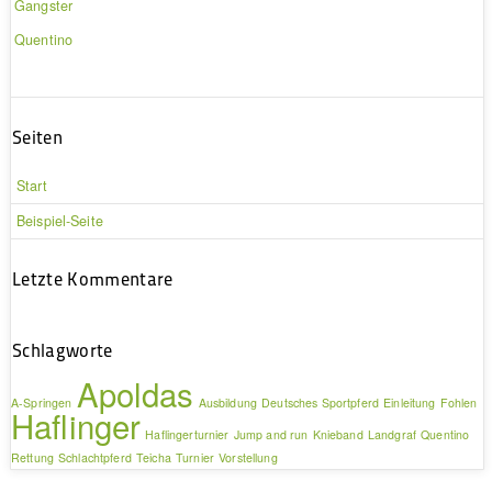
Gangster
Quentino
Seiten
Start
Beispiel-Seite
Letzte Kommentare
Schlagworte
Apoldas
A-Springen
Ausbildung
Deutsches Sportpferd
Einleitung
Fohlen
Haflinger
Haflingerturnier
Jump and run
Knieband
Landgraf
Quentino
Rettung
Schlachtpferd
Teicha
Turnier
Vorstellung