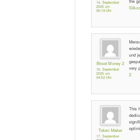
the g
14. September
2025 um
Silks
06:19 Uhr
Mensc
wiede
und je
gespa
Blood Money 2
very p
16. September
2025 um
2
04:52 Uhr
This h
dedica
signi
optim
Token Maker
17. September
2025 um