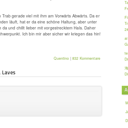
T
F
m Trab gerade viel mit ihm am Vorwärts Abwärts. Da er
F
en läuft, hat er da eine schöne Haltung, aber unter
Tr
h da und chillt lieber mit vorgestrecktem Hals. Daher
2
hwerpunkt. Ich bin mir aber sicher wir kriegen das hin!
a
G
t
Quentino
|
832 Kommentare
D
海
 Laves
D
A
M
J
D