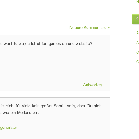
N
K
Neuere Kommentare »
A
A
u want to play a lot of fun games on one website?
G
Q
Antworten
elleicht für viele kein großer Schritt sein, aber für mich
s wie ein Meilenstein.
generator