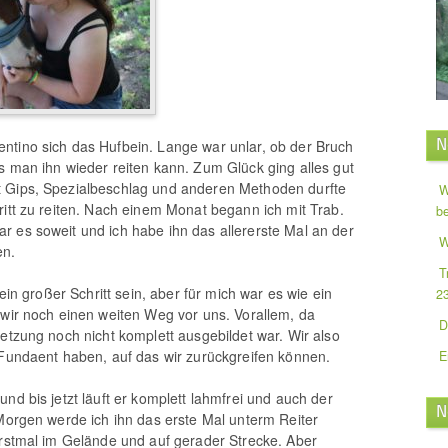
N
ntino sich das Hufbein. Lange war unlar, ob der Bruch
s man ihn wieder reiten kann. Zum Glück ging alles gut
 Gips, Spezialbeschlag und anderen Methoden durfte
W
ritt zu reiten. Nach einem Monat begann ich mit Trab.
b
 es soweit und ich habe ihn das allererste Mal an der
W
en.
T
kein großer Schritt sein, aber für mich war es wie ein
2
 wir noch einen weiten Weg vor uns. Vorallem, da
D
letzung noch nicht komplett ausgebildet war. Wir also
 Fundaent haben, auf das wir zurückgreifen können.
E
nd bis jetzt läuft er komplett lahmfrei und auch der
N
 Morgen werde ich ihn das erste Mal unterm Reiter
erstmal im Gelände und auf gerader Strecke. Aber