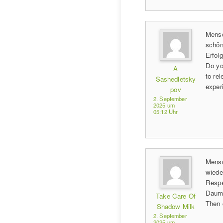
Mensc
schön
Erfol
Do yo
A
to re
Sashedletsky
experi
pov
2. September
2025 um
05:12 Uhr
Mensc
wieder
Respe
Daume
Take Care Of
Then 
Shadow Milk
2. September
2025 um