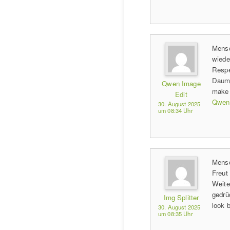
Mensc
wiede
Respe
Daume
Qwen Image
make 
Edit
Qwen 
30. August 2025
um 08:34 Uhr
Mensc
Freut
Weite
gedrü
Img Splitter
look 
30. August 2025
um 08:35 Uhr