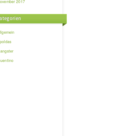
ovember 2017
ategorien
llgemein
poldas
angster
uentino