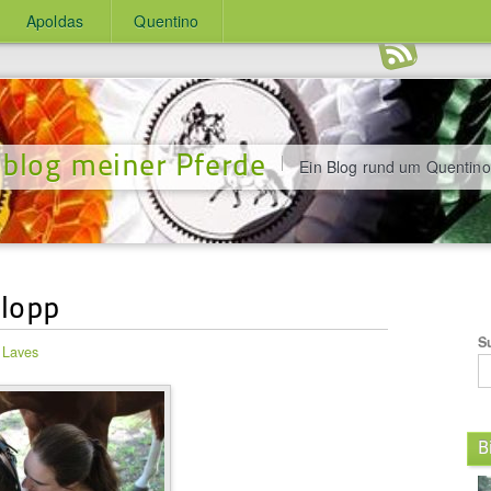
Apoldas
Quentino
blog meiner Pferde
Ein Blog rund um Quentino
alopp
S
 Laves
B