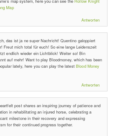
ame’s map system, here you can see the
Hollow Knight
ong Map
Antworten
h, das ist ja ne super Nachricht! Quentino galoppiert
r! Freut mich total für euch! So eine lange Leidenszeit
tzt endlich wieder ein Lichtblick! Weiter so! Bin
nnt auf mehr! Want to play Bloodmoney, which has been
opular lately, here you can play the latest
Blood Money
Antworten
eartfelt post shares an inspiring journey of patience and
tion in rehabilitating an injured horse, celebrating a
ficant milestone in their recovery and expressing
ism for their continued progress together.