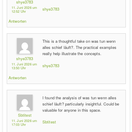
shye3783
11. Juni 2026 um
shye3783
12:52 Uhr
Antworten
This is a thoughtful take on was tun wenn
alles schief läuft?. The practical examples
really help illustrate the concepts.
shye3783
11. Juni 2026 um
shye3783
13:50 Uhr
Antworten
I found the analysis of was tun wenn alles
schief läuft? particularly insightful. Could be
valuable for anyone in this space.
Sbtitest
11. Juni 2026 um
Sbtitest
17:03 Uhr