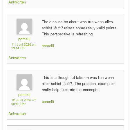
Antworten
The discussion about was tun wenn alles
schief läuft? raises some really valid points.
This perspective is refreshing.
pomelli
11. Juni 2026 um
pomelli
23:14 Uhr
Antworten
This is a thoughtful take on was tun wenn
alles schief läuft?. The practical examples
really help illustrate the concepts.
pomelli
12. Juni 2026 um
pomelli
00:42 Uhr
Antworten