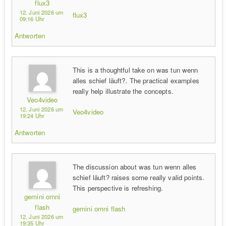
flux3
12. Juni 2026 um
flux3
09:16 Uhr
Antworten
This is a thoughtful take on was tun wenn
alles schief läuft?. The practical examples
really help illustrate the concepts.
Veo4video
12. Juni 2026 um
Veo4video
19:24 Uhr
Antworten
The discussion about was tun wenn alles
schief läuft? raises some really valid points.
This perspective is refreshing.
gemini omni
flash
gemini omni flash
12. Juni 2026 um
19:35 Uhr