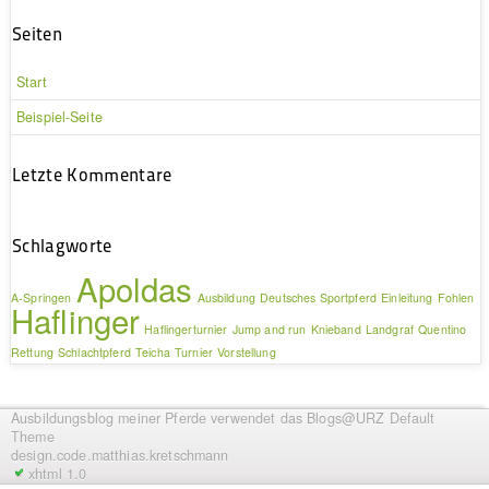
Seiten
Start
Beispiel-Seite
Letzte Kommentare
Schlagworte
Apoldas
A-Springen
Ausbildung
Deutsches Sportpferd
Einleitung
Fohlen
Haflinger
Haflingerturnier
Jump and run
Knieband
Landgraf
Quentino
Rettung
Schlachtpferd
Teicha
Turnier
Vorstellung
Ausbildungsblog meiner Pferde
verwendet das Blogs@URZ Default
Theme
design.code.
matthias.kretschmann
xhtml 1.0