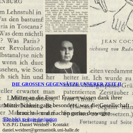
DIE GROSSEN GEGENSÄTZE UNSERER ZEIT II
Mütter an die Front! Frauen wissen dank ihrer
Mütterlichkeit ganz besonders, was die Gesellschaft
braucht – und machen genau deswegen ...
Skip back to main navigation
V.iS.P.G Daniel Weidner - Kontakt:
daniel.weidner@germanistik.uni-halle.de