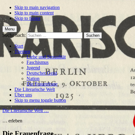
Skip to main navigation
Skip to main content
Skip to footer
Menu
Suche nach:
Start
Themen
Liebe und Sexualität
Faschismus
Jugend
Deutscher Geist
Nation
Die Frauenfrage
Die Literarische Welt
Über uns
Skip to menu toggle button
Die Literarische Welt …
… erleben
Die Frauenfrage