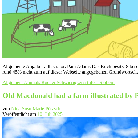
Allgemeine Angaben: Illustrator: Pam Adams Das Buch besitzt 8 besc
rund 45% nicht zum auf dieser Webseite angegebenen Grundwortschat
Allgemein
Animals
Bücher
Schwierigkeitsstufe 1
Stöbern
Old Macdonald had a farm illustrated by
von
Nina Susu Marie Pötzsch
Veröffentlicht am
10. Juli 2025