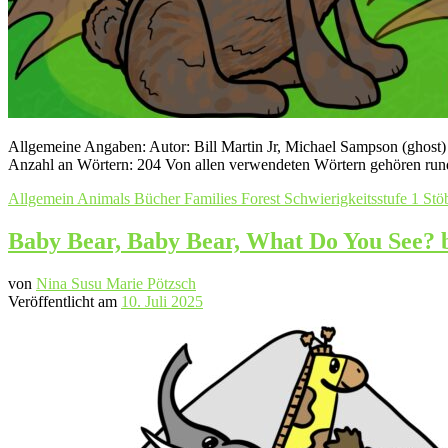
Allgemeine Angaben: Autor: Bill Martin Jr, Michael Sampson (ghost) (
Anzahl an Wörtern: 204 Von allen verwendeten Wörtern gehören run
Allgemein
Animals
Bücher
Families
Forest
Schwierigkeitsstufe 1
Stö
Baby Bear, Baby Bear, What Do You See? 
von
Nina Susu Marie Pötzsch
Veröffentlicht am
10. Juli 2025