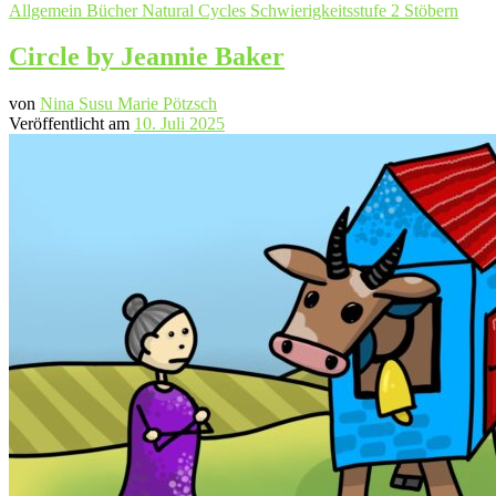
Allgemein
Bücher
Natural Cycles
Schwierigkeitsstufe 2
Stöbern
Circle by Jeannie Baker
von
Nina Susu Marie Pötzsch
Veröffentlicht am
10. Juli 2025