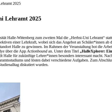
 Lehramt 2025
ni Lehramt 2025
tät Halle-Wittenberg zum zweiten Mal die „Herbst-Uni Lehramt“ statt.
tiven einer Lehrkraft, wobei sich das Angebot an Schüler*innen ab de
 Standort Halle zu gewinnen. Im Rahmen der Veranstaltung bot die Arbe
llye über die App
Actionbound
an. Unter dem Titel
„HalleXplorer: Ein
dt Halle für zukünftige Lehrer*innen besonders interessant macht. Na
ramtsstudiums und lösten dabei verschiedene Aufgaben. Zum Abschluss 
udienalltag diskutiert wurden.