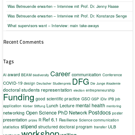
Was Betreuende erwarten – Interview mit Prof. Dr. Jenny Haase
Was Betreuende erwarten – Interview mit Prof. Dr. Konstanze Senge
What supervisors want – Interview: main take-aways
Recent Comments
Tags
Career
award
communication
AI
BEAM
Conference
biodiversity
DFG
COVID-19
design
Deutscher Studienpreis
Die Junge Akademie
doctoral students representation
entrepreneurship
election
Funding
good scientific practice
GSO
GSP
iDiv
IPB
job
mental health
Lunch Lecture
application
Körber Stiftung
mentoring
Postdocs
Open Science
PhD Network
networking
poster
Ref 6.1
presentation
R
Resilience
Science communication
prizes
stipend
structured doctoral program
ULB
statistics
transfer
workshop
writing