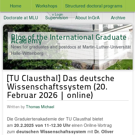
Home
Workshops
Structured doctoral programs
v Login
Doctorate at MLU
Supervision
About InGrA
Archive
Blog of the International Graduate
Academy
News for graduates and postdocs at Martin-Luther-Universität
Halle-Wittenberg
[TU Clausthal] Das deutsche
Wissenschaftssystem (20.
Februar 2026 | online)
Written by
Thomas Michael
Die Graduiertenakademie der TU Clausthal bietet
am
20.2.2025 von 11-12.30 Uhr
einen Online-Vortrag
zum
deutschen Wissenschaftssystem
mit
Dr. Oliver