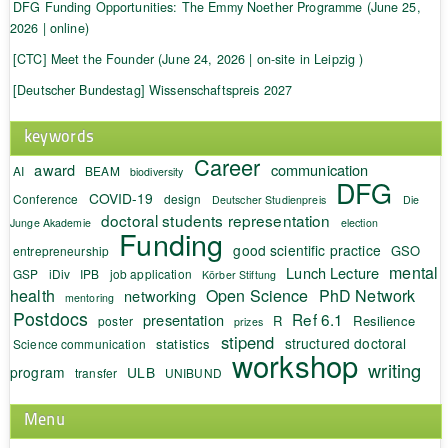
DFG Funding Opportunities: The Emmy Noether Programme (June 25,
2026 | online)
[CTC] Meet the Founder (June 24, 2026 | on-site in Leipzig )
[Deutscher Bundestag] Wissenschaftspreis 2027
keywords
Career
award
communication
AI
BEAM
biodiversity
DFG
COVID-19
Conference
design
Deutscher Studienpreis
Die
doctoral students representation
Junge Akademie
election
Funding
good scientific practice
GSO
entrepreneurship
mental
Lunch Lecture
GSP
iDiv
IPB
job application
Körber Stiftung
health
Open Science
PhD Network
networking
mentoring
Postdocs
Ref 6.1
presentation
R
Resilience
poster
prizes
stipend
structured doctoral
statistics
Science communication
workshop
writing
program
ULB
transfer
UNIBUND
Menu