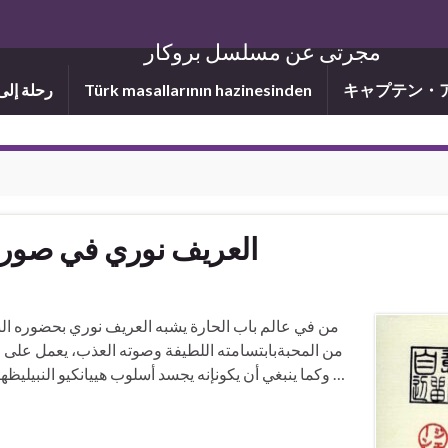
مجرتى عن مسلسل بروكار
キャプテン・
Türk masallarının hazinesinden
رحلة إلى
العريف نوري في صورة 
من في عالم باب الحارة يشبه العريف نوري بحضوره النب
من المحبةبابتسامته اللطيفة وصوته العذب، يعمل على 
وكما ينبغي أن يكونإنه يجسد أسلوب هييانكيو النبيليظهر هنا في وضعية وصيفة الملكة من عصر كيوا (١٢١٥- ھ١٢١٨)نوري …