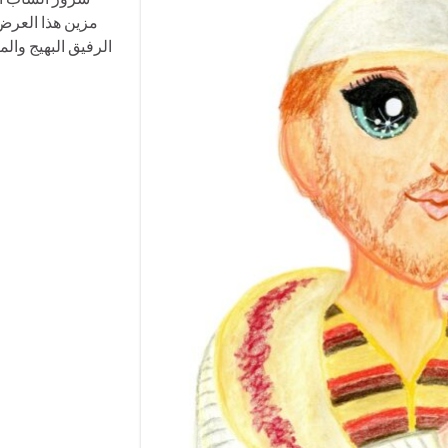
مزين هذا العرض 
الرفيق البهيج وا