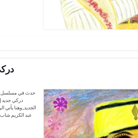
دركي
دركي جديد إ
الجديد„وهنا يأتي ا
عبد الكريم شاب 