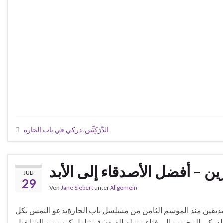
الدَّرَكِيِّين
,
دركي في باب الحارة
ن – أفضل الأصدقاء إلى الأبد
JULI
29
Von
Jane Siebert
unter
Allgemein
ديقين منذ الموسم الثامن من مسلسل باب الحارةيدعو النمس بكل
دركي المحبوب إلى فناء منزله للدردشة وتناول كوب من الشايقبل