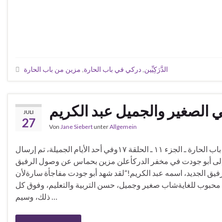
الدَّرَكِيِّين
,
دركي في باب الحارة
,
مزين من باب الحارة
 الصغير والجميل عبد الكريم
JULI
27
Von
Jane Siebert
unter
Allgemein
حدث في مسلسل باب الحارة ـ الجزء ١١ ـ الحلقة ١٧وفي أحد الأيام الجميلة، تم إرسال
لى أبو جودت في مخفر الدركأعلن مزين بحماس عن وصول الرفيق
لرفيق الجديد، اسمه عبد الكريم!“لقد شهد أبو جودت مفاجأة سارةلأن
محبوب للغايةشاب صغير وجميل، حسن التربية والتعليم، وفوق كل
ذلك، وسيم …