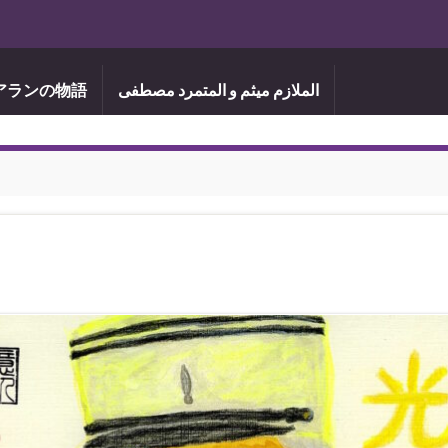
الملازم ميثم و المتمرد مصطفى
アランの物語