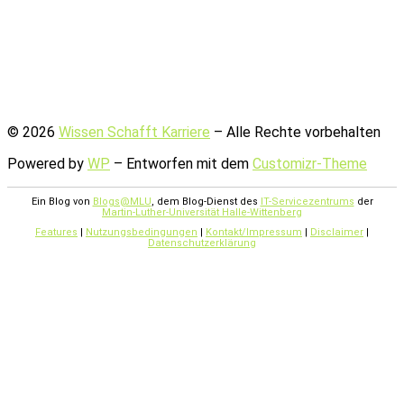
© 2026
Wissen Schafft Karriere
– Alle Rechte vorbehalten
Powered by
WP
– Entworfen mit dem
Customizr-Theme
Ein Blog von
Blogs@MLU
, dem Blog-Dienst des
IT-Servicezentrums
der
Martin-Luther-Universität Halle-Wittenberg
Features
|
Nutzungsbedingungen
|
Kontakt/Impressum
|
Disclaimer
|
Datenschutzerklärung