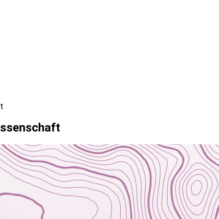
t
issenschaft