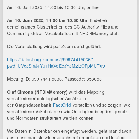
Am 16. Juni 2025, 14:00 bis 15:30 Uhr, online
Am
16. Juni 2025, 14:00 bis 15:30 Uhr
, findet ein
gemeinsames Clustertreffen des CC Authority Files and
Community-driven Vocabularies mit NFDI4Memory statt.
Die Veranstaltung wird per Zoom durchgeführt:
https://dainst-org.zoom.us/j/99974415036?
pwd=UVc3SmJ4Y01HaXdEc3Y3M2lzOFpMUT09
Meeting ID: 999 7441 5036, Passcode: 353053
Olaf Simons (NFDI4Memory)
wird das Mapping
verschiedener ontologischer Ansätze in
der
Graphdatenbank
FactGrid
vorstellen und so zeigen, wie
verschiedene Vokabulare sowie Ontologien integriert genutzt
und Normdaten strukturiert werden können.
Wo Daten in Datenbanken eingefügt werden, geht man davon
aus, dass man sie widerspruchsfrei gruppieren und in einer