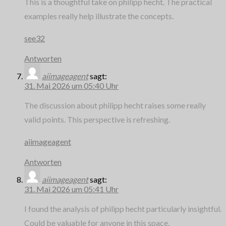
This is a thoughtful take on philipp hecht. The practical
examples really help illustrate the concepts.
see32
Antworten
aiimageagent
sagt:
31. Mai 2026 um 05:40 Uhr
The discussion about philipp hecht raises some really
valid points. This perspective is refreshing.
aiimageagent
Antworten
aiimageagent
sagt:
31. Mai 2026 um 05:41 Uhr
I found the analysis of philipp hecht particularly insightful.
Could be valuable for anyone in this space.