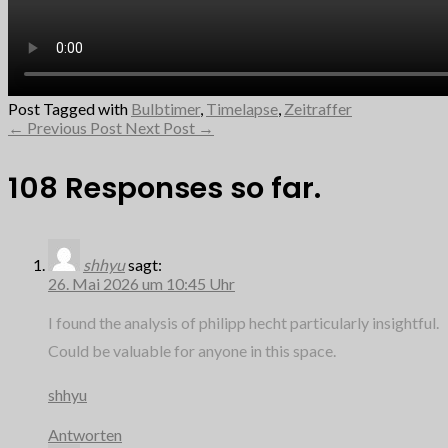
Post Tagged with
Bulbtimer
,
Timelapse
,
Zeitraffer
←
Previous Post
Next Post
→
108 Responses so far.
shhyu
sagt:
26. Mai 2026 um 10:45 Uhr
I found the analysis of philipp hecht particularly insightful.
Could be valuable for anyone in this space.
shhyu
Antworten