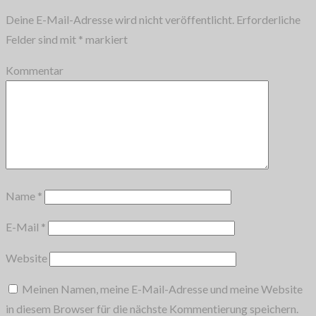
Deine E-Mail-Adresse wird nicht veröffentlicht.
Erforderliche
Felder sind mit
*
markiert
Kommentar
Name
*
E-Mail
*
Website
Meinen Namen, meine E-Mail-Adresse und meine Website
in diesem Browser für die nächste Kommentierung speichern.