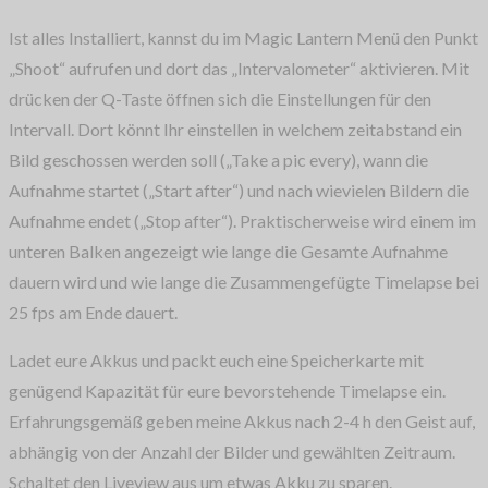
Ist alles Installiert, kannst du im Magic Lantern Menü den Punkt
„Shoot“ aufrufen und dort das „Intervalometer“ aktivieren. Mit
drücken der Q-Taste öffnen sich die Einstellungen für den
Intervall. Dort könnt Ihr einstellen in welchem zeitabstand ein
Bild geschossen werden soll („Take a pic every), wann die
Aufnahme startet („Start after“) und nach wievielen Bildern die
Aufnahme endet („Stop after“). Praktischerweise wird einem im
unteren Balken angezeigt wie lange die Gesamte Aufnahme
dauern wird und wie lange die Zusammengefügte Timelapse bei
25 fps am Ende dauert.
Ladet eure Akkus und packt euch eine Speicherkarte mit
genügend Kapazität für eure bevorstehende Timelapse ein.
Erfahrungsgemäß geben meine Akkus nach 2-4 h den Geist auf,
abhängig von der Anzahl der Bilder und gewählten Zeitraum.
Schaltet den Liveview aus um etwas Akku zu sparen.