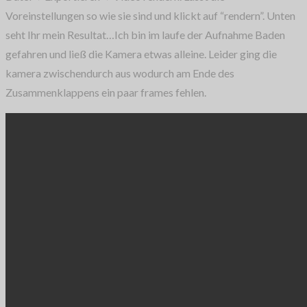
Voreinstellungen so wie sie sind und klickt auf “rendern”. Unten
seht Ihr mein Resultat…Ich bin im laufe der Aufnahme Baden
gefahren und ließ die Kamera etwas alleine. Leider ging die
kamera zwischendurch aus wodurch am Ende des
Zusammenklappens ein paar frames fehlen.