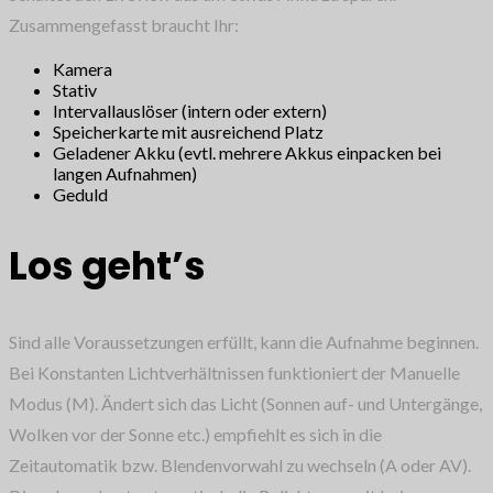
Zusammengefasst braucht Ihr:
Kamera
Stativ
Intervallauslöser (intern oder extern)
Speicherkarte mit ausreichend Platz
Geladener Akku (evtl. mehrere Akkus einpacken bei
langen Aufnahmen)
Geduld
Los geht’s
Sind alle Voraussetzungen erfüllt, kann die Aufnahme beginnen.
Bei Konstanten Lichtverhältnissen funktioniert der Manuelle
Modus (M). Ändert sich das Licht (Sonnen auf- und Untergänge,
Wolken vor der Sonne etc.) empfiehlt es sich in die
Zeitautomatik bzw. Blendenvorwahl zu wechseln (A oder AV).