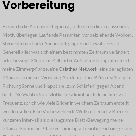
Vorbereitung
Bevor du die Aufnahme beginnst, solltest du dir ein passendes
Motiv überlegen. Laufende Passanten, vorbeiziehende Wolken,
Sternenhimmel oder Sonnenaufgänge sind bewähren sich.
Generell alles was sich einem bestimmten Zeitraum verändert
oder bewegt. Für meine Zeitraffer Aufnahme fotografierte ich
meine Zimmerpflanze, eine
Calathea Network
, eine der agilsten
Pflanzen in meiner Wohnung. Sie richtet Ihre Blätter ständig in
Richtung Sonne und klappt sie „zum Schlafen“ gegen Abend
hoch. Die Wahl deines Motivs bestimmt auch deine Intervall
Frequenz, sprich wie viele Bilder in welchem Zeitraum erstellt
werden sollen. Eine Vorbeiziehende Wolken bedarf z.B. einem
kürzeren Intervall als die langsame Blatt-Bewegung meiner
Pflanze. Für meine Pflanzen Timelapse benötigte ich insgesamt