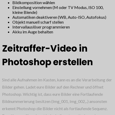
Bildkomposition wählen
Einstellung vornehmen (M oder TV Modus, ISO 100,
kleine Blende)
Automatiken deaktiveren (WB, Auto-ISO, Autofokus)
Objekt manuell scharf stellen
Intervallauslöser programmieren
Akku im Auge behalten
Zeitraffer-Video in
Photoshop erstellen
Sind alle Aufnahmen im Kasten, kann es an die Verarbeitung der
Bilder gehen. Ladet eure Bilder auf den Rechner und öffnet
Photoshop. Wichtig ist, dass eure Bilder eine Fortlaufende
Bildnummerierung besitzen (Img_001, Img_002,..) ansonsten
erkennt Photoshop die Bilder nicht als fortlaufende Sequenz.