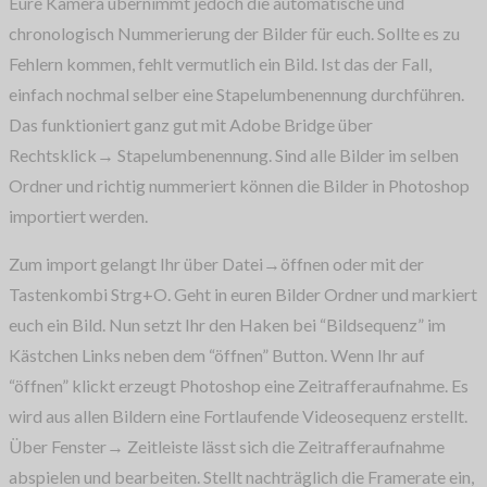
Eure Kamera übernimmt jedoch die automatische und
chronologisch Nummerierung der Bilder für euch. Sollte es zu
Fehlern kommen, fehlt vermutlich ein Bild. Ist das der Fall,
einfach nochmal selber eine Stapelumbenennung durchführen.
Das funktioniert ganz gut mit Adobe Bridge über
Rechtsklick→ Stapelumbenennung. Sind alle Bilder im selben
Ordner und richtig nummeriert können die Bilder in Photoshop
importiert werden.
Zum import gelangt Ihr über Datei→öffnen oder mit der
Tastenkombi Strg+O. Geht in euren Bilder Ordner und markiert
euch ein Bild. Nun setzt Ihr den Haken bei “Bildsequenz” im
Kästchen Links neben dem “öffnen” Button. Wenn Ihr auf
“öffnen” klickt erzeugt Photoshop eine Zeitrafferaufnahme. Es
wird aus allen Bildern eine Fortlaufende Videosequenz erstellt.
Über Fenster→ Zeitleiste lässt sich die Zeitrafferaufnahme
abspielen und bearbeiten. Stellt nachträglich die Framerate ein,