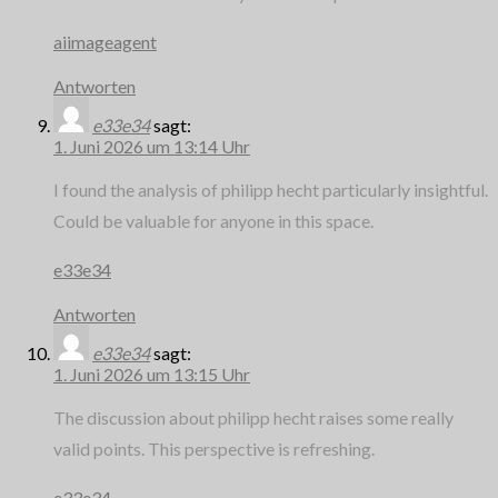
aiimageagent
Antworten
e33e34
sagt:
1. Juni 2026 um 13:14 Uhr
I found the analysis of philipp hecht particularly insightful.
Could be valuable for anyone in this space.
e33e34
Antworten
e33e34
sagt:
1. Juni 2026 um 13:15 Uhr
The discussion about philipp hecht raises some really
valid points. This perspective is refreshing.
e33e34