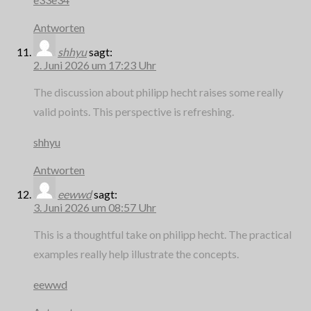
Antworten
shhyu
sagt:
2. Juni 2026 um 17:23 Uhr
The discussion about philipp hecht raises some really
valid points. This perspective is refreshing.
shhyu
Antworten
eewwd
sagt:
3. Juni 2026 um 08:57 Uhr
This is a thoughtful take on philipp hecht. The practical
examples really help illustrate the concepts.
eewwd