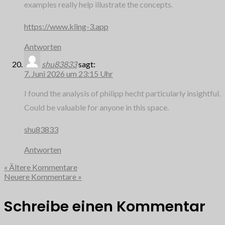
examples really help illustrate the concepts.
https://www.kling-3.app
Antworten
shu83833
sagt:
7. Juni 2026 um 23:15 Uhr
I found the analysis of philipp hecht particularly insightful.
Could be valuable for anyone in this space.
shu83833
Antworten
« Ältere Kommentare
Neuere Kommentare »
Schreibe einen Kommentar