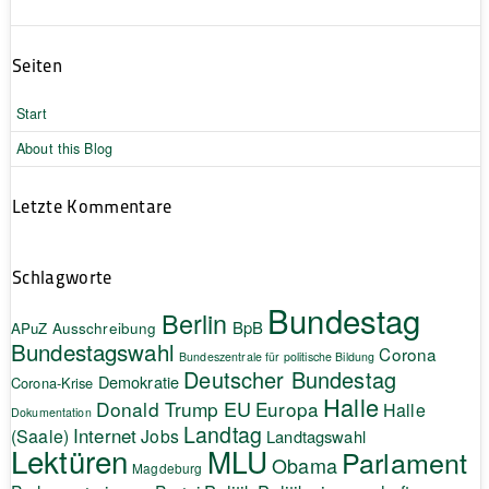
Seiten
Start
About this Blog
Letzte Kommentare
Schlagworte
Bundestag
Berlin
BpB
APuZ
Ausschreibung
Bundestagswahl
Corona
Bundeszentrale für politische Bildung
Deutscher Bundestag
Demokratie
Corona-Krise
Halle
EU
Donald Trump
Europa
Halle
Dokumentation
Landtag
Internet
(Saale)
Jobs
Landtagswahl
Lektüren
MLU
Parlament
Obama
Magdeburg