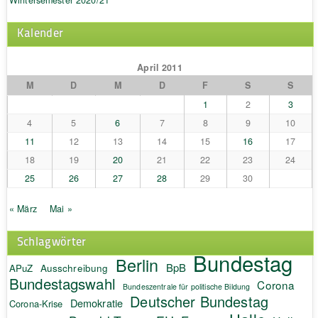
Wintersemester 2020/21
Kalender
April 2011
M
D
M
D
F
S
S
1
2
3
4
5
6
7
8
9
10
11
12
13
14
15
16
17
18
19
20
21
22
23
24
25
26
27
28
29
30
« März
Mai »
Schlagwörter
Bundestag
Berlin
BpB
APuZ
Ausschreibung
Bundestagswahl
Corona
Bundeszentrale für politische Bildung
Deutscher Bundestag
Demokratie
Corona-Krise