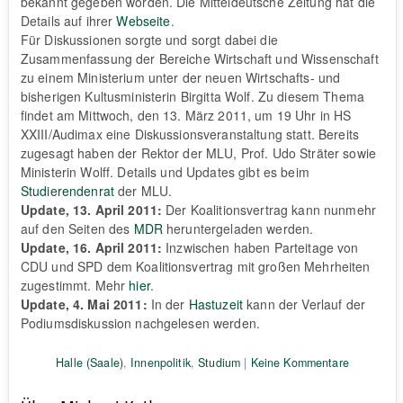
bekannt gegeben worden. Die Mitteldeutsche Zeitung hat die
Details auf ihrer
Webseite
.
Für Diskussionen sorgte und sorgt dabei die
Zusammenfassung der Bereiche Wirtschaft und Wissenschaft
zu einem Ministerium unter der neuen Wirtschafts- und
bisherigen Kultusministerin Birgitta Wolf. Zu diesem Thema
findet am Mittwoch, den 13. März 2011, um 19 Uhr in HS
XXIII/Audimax eine Diskussionsveranstaltung statt. Bereits
zugesagt haben der Rektor der MLU, Prof. Udo Sträter sowie
Ministerin Wolff. Details und Updates gibt es beim
Studierendenrat
der MLU.
Update, 13. April 2011:
Der Koalitionsvertrag kann nunmehr
auf den Seiten des
MDR
heruntergeladen werden.
Update, 16. April 2011:
Inzwischen haben Parteitage von
CDU und SPD dem Koalitionsvertrag mit großen Mehrheiten
zugestimmt. Mehr
hier
.
Update, 4. Mai 2011:
In der
Hastuzeit
kann der Verlauf der
Podiumsdiskussion nachgelesen werden.
Halle (Saale)
,
Innenpolitik
,
Studium
|
Keine Kommentare