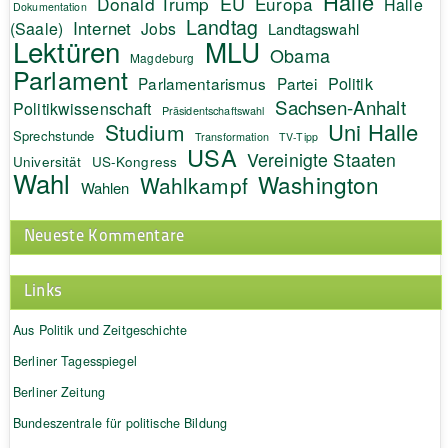
Halle
EU
Donald Trump
Europa
Halle
Dokumentation
Landtag
Internet
(Saale)
Jobs
Landtagswahl
Lektüren
MLU
Obama
Magdeburg
Parlament
Politik
Parlamentarismus
Partei
Sachsen-Anhalt
Politikwissenschaft
Präsidentschaftswahl
Uni Halle
Studium
Sprechstunde
Transformation
TV-Tipp
USA
Vereinigte Staaten
Universität
US-Kongress
Wahl
Washington
Wahlkampf
Wahlen
Neueste Kommentare
Links
Aus Politik und Zeitgeschichte
Berliner Tagesspiegel
Berliner Zeitung
Bundeszentrale für politische Bildung