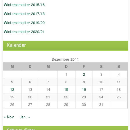
Wintersemester 2015/16
Wintersemester 2017/18
Wintersemester 2019/20
Wintersemester 2020/21
Kalender
Dezember 2011
M
D
M
D
F
S
S
1
2
3
4
5
6
7
8
9
10
11
12
13
14
15
16
17
18
19
20
21
22
23
24
25
26
27
28
29
30
31
« Nov.
Jan. »