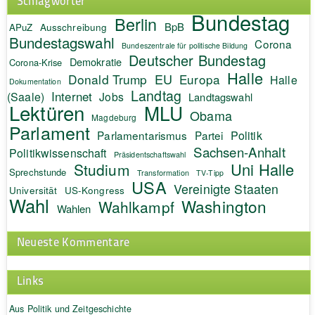
Schlagwörter
Bundestag
Berlin
BpB
APuZ
Ausschreibung
Bundestagswahl
Corona
Bundeszentrale für politische Bildung
Deutscher Bundestag
Demokratie
Corona-Krise
Halle
EU
Donald Trump
Europa
Halle
Dokumentation
Landtag
Internet
(Saale)
Jobs
Landtagswahl
Lektüren
MLU
Obama
Magdeburg
Parlament
Politik
Parlamentarismus
Partei
Sachsen-Anhalt
Politikwissenschaft
Präsidentschaftswahl
Uni Halle
Studium
Sprechstunde
Transformation
TV-Tipp
USA
Vereinigte Staaten
Universität
US-Kongress
Wahl
Washington
Wahlkampf
Wahlen
Neueste Kommentare
Links
Aus Politik und Zeitgeschichte