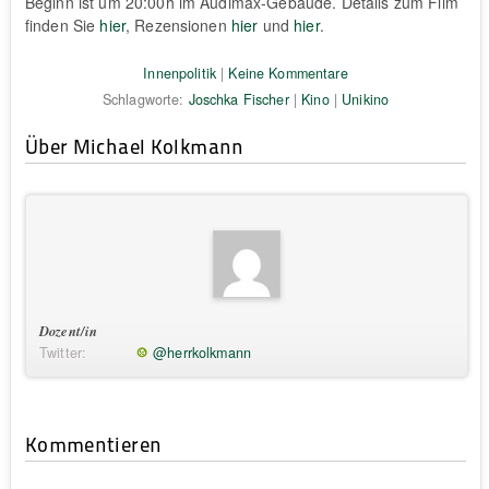
Beginn ist um 20:00h im Audimax-Gebäude. Details zum Film
finden Sie
hier
, Rezensionen
hier
und
hier
.
Innenpolitik
|
Keine Kommentare
Schlagworte:
Joschka Fischer
|
Kino
|
Unikino
Über Michael Kolkmann
Dozent/in
Twitter:
@herrkolkmann
Kommentieren