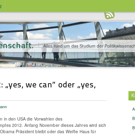
g
enschaft.
Alles rund um das Studium der Politikwissensch
 „yes, we can“ oder „yes,
K
mann
A
en in den USA die Vorwahlen des
B
mpfes 2012. Anfang November dieses Jahres wird sich
B
 Obama Präsident bleibt oder das Weiße Haus für