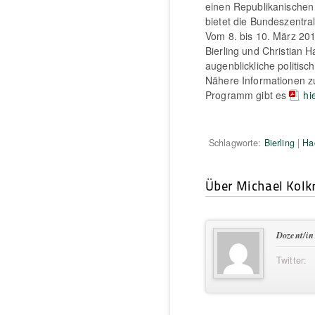
einen Republikanische
bietet die Bundeszentra
Vom 8. bis 10. März 201
Bierling und Christian
augenblickliche politisc
Nähere Informationen zu
Programm gibt es
hi
Schlagworte:
Bierling
|
Ha
Über Michael Kol
Dozent/in
Twitter: