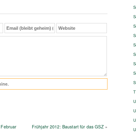
S
S
Email
Website
S
(bleibt
S
geheim)
(Pflicht)
S
S
S
S
S
ine.
T
U
U
U
 Februar
Frühjahr 2012: Baustart für das GSZ
»
U