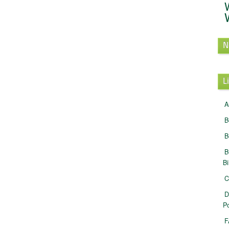
N
L
A
B
B
B
B
C
D
Po
F