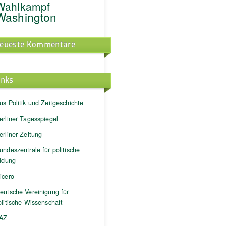
Wahlkampf
Washington
eueste Kommentare
inks
us Politik und Zeitgeschichte
erliner Tagesspiegel
erliner Zeitung
undeszentrale für politische
ildung
icero
eutsche Vereinigung für
litische Wissenschaft
AZ