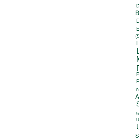
D
B
(
P
P
P
A
Ti
U
S