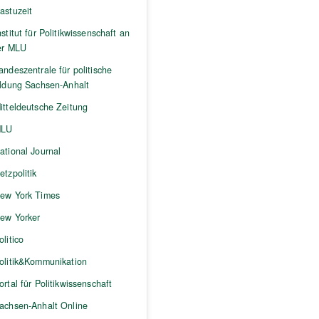
astuzeit
nstitut für Politikwissenschaft an
er MLU
andeszentrale für politische
ildung Sachsen-Anhalt
itteldeutsche Zeitung
LU
ational Journal
etzpolitik
ew York Times
ew Yorker
olitico
olitik&Kommunikation
ortal für Politikwissenschaft
achsen-Anhalt Online