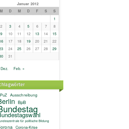
Januar 2012
M
D
M
D
F
S
S
1
2
3
4
5
6
7
8
9
10
11
12
13
14
15
16
17
18
19
20
21
22
23
24
25
26
27
28
29
30
31
 Dez.
Feb. »
chlagwörter
PuZ
Ausschreibung
Berlin
BpB
Bundestag
Bundestagswahl
undeszentrale für politische Bildung
orona
Corona-Krise