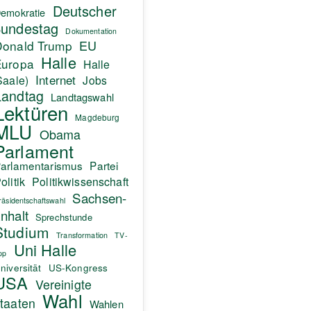
Deutscher
emokratie
undestag
Dokumentation
EU
Donald Trump
Halle
Europa
Halle
Internet
Saale)
Jobs
Landtag
Landtagswahl
Lektüren
Magdeburg
MLU
Obama
Parlament
arlamentarismus
Partei
olitik
Politikwissenschaft
Sachsen-
räsidentschaftswahl
nhalt
Sprechstunde
Studium
Transformation
TV-
Uni Halle
pp
niversität
US-Kongress
USA
Vereinigte
Wahl
taaten
Wahlen