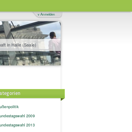
v Anmelden
aft in Halle (Saale)
ategorien
ußenpolitik
undestagswahl 2009
undestagswahl 2013