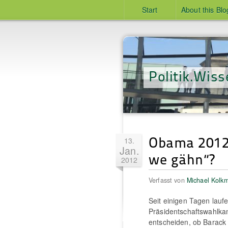
Start
About this Blo
Politik.Wiss
Obama 2012:
13.
Jan.
we gähn“?
2012
Verfasst von
Michael Kolk
Seit einigen Tagen lauf
Präsidentschaftswahlka
entscheiden, ob Barack