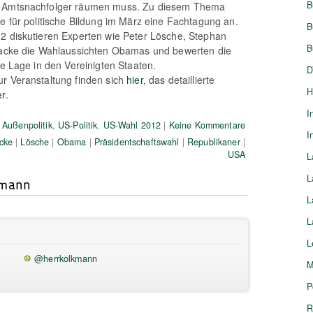
B
n Amtsnachfolger räumen muss. Zu diesem Thema
le für politische Bildung im März eine Fachtagung an.
B
2 diskutieren Experten wie Peter Lösche, Stephan
B
 Hacke die Wahlaussichten Obamas und bewerten die
he Lage in den Vereinigten Staaten.
D
r Veranstaltung finden sich
hier
, das detaillierte
H
er
.
I
Außenpolitik
,
US-Politik
,
US-Wahl 2012
|
Keine Kommentare
I
cke
|
Lösche
|
Obama
|
Präsidentschaftswahl
|
Republikaner
|
USA
L
L
kmann
L
L
L
@herrkolkmann
M
P
R