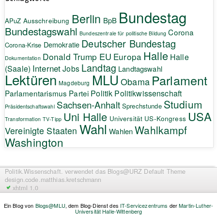
Bundestag
Berlin
BpB
APuZ
Ausschreibung
Bundestagswahl
Corona
Bundeszentrale für politische Bildung
Deutscher Bundestag
Demokratie
Corona-Krise
Halle
EU
Donald Trump
Europa
Halle
Dokumentation
Landtag
Internet
(Saale)
Jobs
Landtagswahl
Lektüren
MLU
Parlament
Obama
Magdeburg
Politik
Parlamentarismus
Partei
Politikwissenschaft
Studium
Sachsen-Anhalt
Sprechstunde
Präsidentschaftswahl
USA
Uni Halle
Universität
US-Kongress
Transformation
TV-Tipp
Wahl
Wahlkampf
Vereinigte Staaten
Wahlen
Washington
Politik.Wissenschaft.
verwendet das Blogs@URZ Default Theme
design.code.
matthias.kretschmann
xhtml 1.0
Ein Blog von
Blogs@MLU
, dem Blog-Dienst des
IT-Servicezentrums
der
Martin-Luther-
Universität Halle-Wittenberg