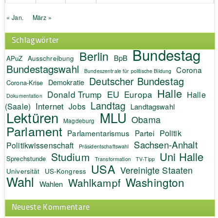
« Jan.
März »
Schlagwörter
Bundestag
Berlin
BpB
APuZ
Ausschreibung
Bundestagswahl
Corona
Bundeszentrale für politische Bildung
Deutscher Bundestag
Demokratie
Corona-Krise
Halle
EU
Donald Trump
Europa
Halle
Dokumentation
Landtag
Internet
(Saale)
Jobs
Landtagswahl
Lektüren
MLU
Obama
Magdeburg
Parlament
Politik
Parlamentarismus
Partei
Sachsen-Anhalt
Politikwissenschaft
Präsidentschaftswahl
Uni Halle
Studium
Sprechstunde
Transformation
TV-Tipp
USA
Vereinigte Staaten
Universität
US-Kongress
Wahl
Washington
Wahlkampf
Wahlen
Neueste Kommentare