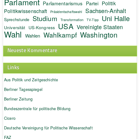
Parlament
Politik
Parlamentarismus
Partei
Sachsen-Anhalt
Politikwissenschaft
Präsidentschaftswahl
Uni Halle
Studium
Sprechstunde
Transformation
TV-Tipp
USA
Vereinigte Staaten
Universität
US-Kongress
Wahl
Washington
Wahlkampf
Wahlen
Neueste Kommentare
Links
Aus Politik und Zeitgeschichte
Berliner Tagesspiegel
Berliner Zeitung
Bundeszentrale für politische Bildung
Cicero
Deutsche Vereinigung für Politische Wissenschaft
FAZ