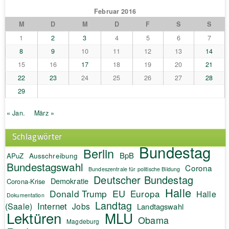
Februar 2016
M
D
M
D
F
S
S
1
2
3
4
5
6
7
8
9
10
11
12
13
14
15
16
17
18
19
20
21
22
23
24
25
26
27
28
29
« Jan.
März »
Schlagwörter
Bundestag
Berlin
BpB
APuZ
Ausschreibung
Bundestagswahl
Corona
Bundeszentrale für politische Bildung
Deutscher Bundestag
Demokratie
Corona-Krise
Halle
EU
Donald Trump
Europa
Halle
Dokumentation
Landtag
Internet
(Saale)
Jobs
Landtagswahl
Lektüren
MLU
Obama
Magdeburg