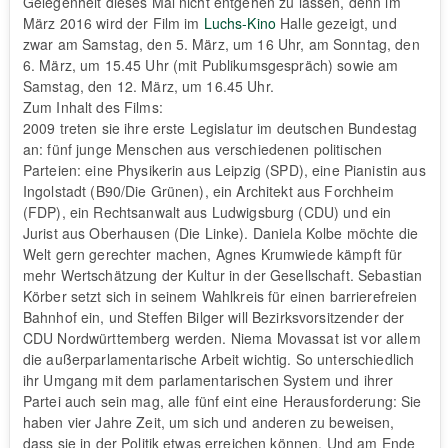
Gelegenheit dieses Mal nicht entgehen zu lassen, denn im
März 2016 wird der Film im
Luchs-Kino
Halle gezeigt, und
zwar am Samstag, den 5. März, um 16 Uhr, am Sonntag, den
6. März, um 15.45 Uhr (mit Publikumsgespräch) sowie am
Samstag, den 12. März, um 16.45 Uhr.
Zum Inhalt des Films:
2009 treten sie ihre erste Legislatur im deutschen Bundestag
an: fünf junge Menschen aus verschiedenen politischen
Parteien: eine Physikerin aus Leipzig (SPD), eine Pianistin aus
Ingolstadt (B90/Die Grünen), ein Architekt aus Forchheim
(FDP), ein Rechtsanwalt aus Ludwigsburg (CDU) und ein
Jurist aus Oberhausen (Die Linke). Daniela Kolbe möchte die
Welt gern gerechter machen, Agnes Krumwiede kämpft für
mehr Wertschätzung der Kultur in der Gesellschaft. Sebastian
Körber setzt sich in seinem Wahlkreis für einen barrierefreien
Bahnhof ein, und Steffen Bilger will Bezirksvorsitzender der
CDU Nordwürttemberg werden. Niema Movassat ist vor allem
die außerparlamentarische Arbeit wichtig. So unterschiedlich
ihr Umgang mit dem parlamentarischen System und ihrer
Partei auch sein mag, alle fünf eint eine Herausforderung: Sie
haben vier Jahre Zeit, um sich und anderen zu beweisen,
dass sie in der Politik etwas erreichen können. Und am Ende