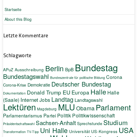
Startseite
About this Blog
Letzte Kommentare
Schlagworte
Bundestag
Berlin
BpB
APuZ
Ausschreibung
Bundestagswahl
Corona
Bundeszentrale für politische Bildung
Deutscher Bundestag
Demokratie
Corona-Krise
Halle
EU
Donald Trump
Europa
Halle
Dokumentation
Landtag
Internet
(Saale)
Jobs
Landtagswahl
Lektüren
MLU
Parlament
Obama
Magdeburg
Politik
Parlamentarismus
Partei
Politikwissenschaft
Studium
Sachsen-Anhalt
Sprechstunde
Präsidentschaftswahl
USA
Uni Halle
Universität
US-Kongress
Transformation
TV-Tipp