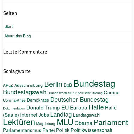
Seiten
Start
About this Blog
Letzte Kommentare
Schlagworte
Bundestag
Berlin
BpB
APuZ
Ausschreibung
Bundestagswahl
Corona
Bundeszentrale für politische Bildung
Deutscher Bundestag
Demokratie
Corona-Krise
Halle
EU
Donald Trump
Europa
Halle
Dokumentation
Landtag
Internet
(Saale)
Jobs
Landtagswahl
Lektüren
MLU
Parlament
Obama
Magdeburg
Politik
Parlamentarismus
Partei
Politikwissenschaft