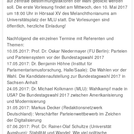
auf zentrale Bestimmungsfaktoren der Wahl geblickt werden
soll. Die erste Vorlesung findet am Mittwoch, den 10. Mai 2017
um 18:00 Uhr in Hörsaal XV des Melanchthonianums am
Universitätsplatz der MLU statt. Die Vorlesungen sind
öffentlich, herzliche Einladung!
Nachfolgend die einzelnen Termine mit Referenten und
Themen:
10.05.2017: Prof. Dr. Oskar Niedermayer (FU Berlin): Parteien
und Parteiensystem vor der Bundestagswahl 2017
17.05.2017: Dr. Benjamin Höhne (Institut für
Parlamentarismusforschung, Halle/Saale): Die Wahlen vor der
Wahl. Die Kandidatenaufstellung zur Bundestagswahl 2017 in
Sachsen-Anhalt
24.05.2017: Dr. Michael Kolkmann (MLU): Wahlkampf made in
USA? Die Bundestagswahl 2017 zwischen Amerikanisierung
und Modernisierung
31.05.2017: Markus Decker (Redaktionsnetzwerk
Deutschland): Verschärfter Parteienwettbewerb im Zeichen
der Digitalisierung
07.06.2017: Prof. Dr. Rainer-Olaf Schultze (Universität
Augsburg): Stabilität und Wandel: Wie viel politische