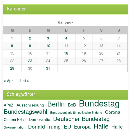
Kalender
Mai 2017
M
D
M
D
F
S
S
1
2
3
4
5
6
7
8
9
10
11
12
13
14
15
16
17
18
19
20
21
22
23
24
25
26
27
28
29
30
31
« Apr.
Juni »
Schlagwörter
Bundestag
Berlin
BpB
APuZ
Ausschreibung
Bundestagswahl
Corona
Bundeszentrale für politische Bildung
Deutscher Bundestag
Demokratie
Corona-Krise
Halle
EU
Donald Trump
Europa
Halle
Dokumentation