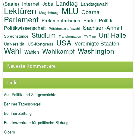
Landtag
Internet
(Saale)
Jobs
Landtagswahl
Lektüren
MLU
Obama
Magdeburg
Parlament
Politik
Parlamentarismus
Partei
Sachsen-Anhalt
Politikwissenschaft
Präsidentschaftswahl
Uni Halle
Studium
Sprechstunde
Transformation
TV-Tipp
USA
Vereinigte Staaten
Universität
US-Kongress
Wahl
Washington
Wahlkampf
Wahlen
Neueste Kommentare
Links
Aus Politik und Zeitgeschichte
Berliner Tagesspiegel
Berliner Zeitung
Bundeszentrale für politische Bildung
Cicero