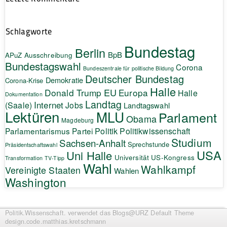
Schlagworte
Bundestag
Berlin
BpB
APuZ
Ausschreibung
Bundestagswahl
Corona
Bundeszentrale für politische Bildung
Deutscher Bundestag
Demokratie
Corona-Krise
Halle
EU
Donald Trump
Europa
Halle
Dokumentation
Landtag
Internet
(Saale)
Jobs
Landtagswahl
Lektüren
MLU
Parlament
Obama
Magdeburg
Politik
Parlamentarismus
Partei
Politikwissenschaft
Studium
Sachsen-Anhalt
Sprechstunde
Präsidentschaftswahl
USA
Uni Halle
Universität
US-Kongress
Transformation
TV-Tipp
Wahl
Wahlkampf
Vereinigte Staaten
Wahlen
Washington
Politik.Wissenschaft.
verwendet das Blogs@URZ Default Theme
design.code.
matthias.kretschmann