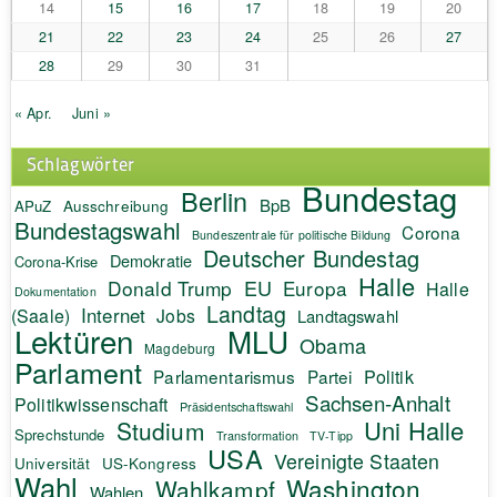
14
15
16
17
18
19
20
21
22
23
24
25
26
27
28
29
30
31
« Apr.
Juni »
Schlagwörter
Bundestag
Berlin
BpB
APuZ
Ausschreibung
Bundestagswahl
Corona
Bundeszentrale für politische Bildung
Deutscher Bundestag
Demokratie
Corona-Krise
Halle
EU
Donald Trump
Europa
Halle
Dokumentation
Landtag
Internet
(Saale)
Jobs
Landtagswahl
Lektüren
MLU
Obama
Magdeburg
Parlament
Politik
Parlamentarismus
Partei
Sachsen-Anhalt
Politikwissenschaft
Präsidentschaftswahl
Uni Halle
Studium
Sprechstunde
Transformation
TV-Tipp
USA
Vereinigte Staaten
Universität
US-Kongress
Wahl
Washington
Wahlkampf
Wahlen