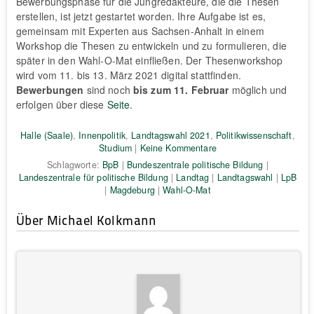
Bewerbungsphase für die Jungredakteure, die die Thesen
erstellen, ist jetzt gestartet worden. Ihre Aufgabe ist es,
gemeinsam mit Experten aus Sachsen-Anhalt in einem
Workshop die Thesen zu entwickeln und zu formulieren, die
später in den Wahl-O-Mat einfließen. Der Thesenworkshop
wird vom 11. bis 13. März 2021 digital stattfinden.
Bewerbungen
sind noch
bis zum
11. Februar
möglich und
erfolgen über diese
Seite
.
Halle (Saale)
,
Innenpolitik
,
Landtagswahl 2021
,
Politikwissenschaft
,
Studium
|
Keine Kommentare
Schlagworte:
BpB
|
Bundeszentrale politische Bildung
|
Landeszentrale für politische Bildung
|
Landtag
|
Landtagswahl
|
LpB
|
Magdeburg
|
Wahl-O-Mat
Über Michael Kolkmann