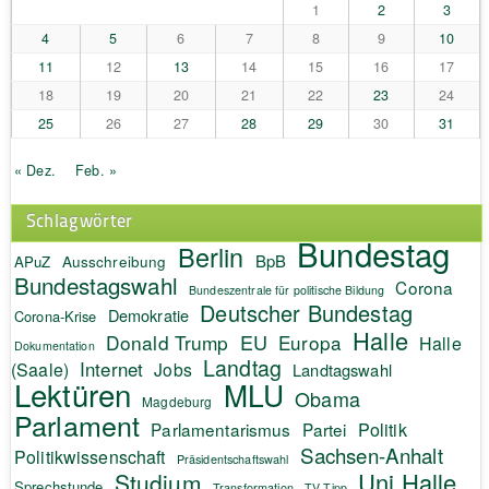
1
2
3
4
5
6
7
8
9
10
11
12
13
14
15
16
17
18
19
20
21
22
23
24
25
26
27
28
29
30
31
« Dez.
Feb. »
Schlagwörter
Bundestag
Berlin
BpB
APuZ
Ausschreibung
Bundestagswahl
Corona
Bundeszentrale für politische Bildung
Deutscher Bundestag
Demokratie
Corona-Krise
Halle
EU
Donald Trump
Europa
Halle
Dokumentation
Landtag
Internet
(Saale)
Jobs
Landtagswahl
Lektüren
MLU
Obama
Magdeburg
Parlament
Politik
Parlamentarismus
Partei
Sachsen-Anhalt
Politikwissenschaft
Präsidentschaftswahl
Uni Halle
Studium
Sprechstunde
Transformation
TV-Tipp