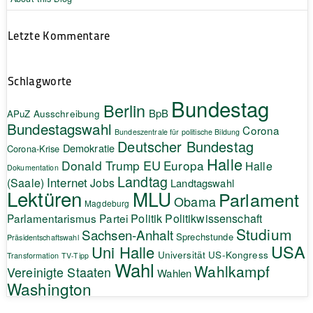
Letzte Kommentare
Schlagworte
Bundestag
Berlin
BpB
APuZ
Ausschreibung
Bundestagswahl
Corona
Bundeszentrale für politische Bildung
Deutscher Bundestag
Demokratie
Corona-Krise
Halle
EU
Donald Trump
Europa
Halle
Dokumentation
Landtag
Internet
(Saale)
Jobs
Landtagswahl
Lektüren
MLU
Parlament
Obama
Magdeburg
Politik
Parlamentarismus
Partei
Politikwissenschaft
Studium
Sachsen-Anhalt
Sprechstunde
Präsidentschaftswahl
USA
Uni Halle
Universität
US-Kongress
Transformation
TV-Tipp
Wahl
Wahlkampf
Vereinigte Staaten
Wahlen
Washington