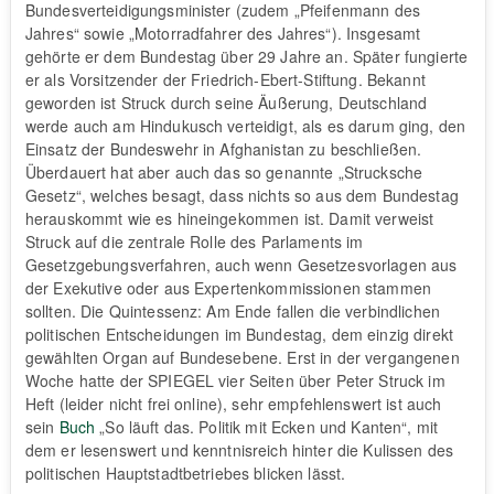
Bundesverteidigungsminister (zudem „Pfeifenmann des
Jahres“ sowie „Motorradfahrer des Jahres“). Insgesamt
gehörte er dem Bundestag über 29 Jahre an. Später fungierte
er als Vorsitzender der Friedrich-Ebert-Stiftung. Bekannt
geworden ist Struck durch seine Äußerung, Deutschland
werde auch am Hindukusch verteidigt, als es darum ging, den
Einsatz der Bundeswehr in Afghanistan zu beschließen.
Überdauert hat aber auch das so genannte „Strucksche
Gesetz“, welches besagt, dass nichts so aus dem Bundestag
herauskommt wie es hineingekommen ist. Damit verweist
Struck auf die zentrale Rolle des Parlaments im
Gesetzgebungsverfahren, auch wenn Gesetzesvorlagen aus
der Exekutive oder aus Expertenkommissionen stammen
sollten. Die Quintessenz: Am Ende fallen die verbindlichen
politischen Entscheidungen im Bundestag, dem einzig direkt
gewählten Organ auf Bundesebene. Erst in der vergangenen
Woche hatte der SPIEGEL vier Seiten über Peter Struck im
Heft (leider nicht frei online), sehr empfehlenswert ist auch
sein
Buch
„So läuft das. Politik mit Ecken und Kanten“, mit
dem er lesenswert und kenntnisreich hinter die Kulissen des
politischen Hauptstadtbetriebes blicken lässt.