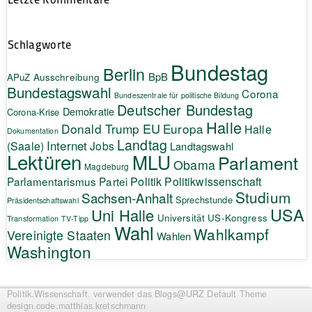
Schlagworte
Bundestag
Berlin
BpB
APuZ
Ausschreibung
Bundestagswahl
Corona
Bundeszentrale für politische Bildung
Deutscher Bundestag
Demokratie
Corona-Krise
Halle
EU
Donald Trump
Europa
Halle
Dokumentation
Landtag
Internet
(Saale)
Jobs
Landtagswahl
Lektüren
MLU
Parlament
Obama
Magdeburg
Politik
Parlamentarismus
Partei
Politikwissenschaft
Studium
Sachsen-Anhalt
Sprechstunde
Präsidentschaftswahl
USA
Uni Halle
Universität
US-Kongress
Transformation
TV-Tipp
Wahl
Wahlkampf
Vereinigte Staaten
Wahlen
Washington
Politik.Wissenschaft.
verwendet das Blogs@URZ Default Theme
design.code.
matthias.kretschmann