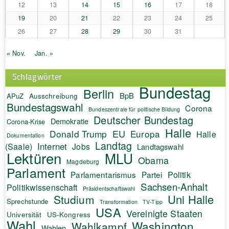
12
13
14
15
16
17
18
19
20
21
22
23
24
25
26
27
28
29
30
31
« Nov.
Jan. »
Schlagwörter
Bundestag
Berlin
BpB
APuZ
Ausschreibung
Bundestagswahl
Corona
Bundeszentrale für politische Bildung
Deutscher Bundestag
Demokratie
Corona-Krise
Halle
EU
Donald Trump
Europa
Halle
Dokumentation
Landtag
Internet
(Saale)
Jobs
Landtagswahl
Lektüren
MLU
Obama
Magdeburg
Parlament
Politik
Parlamentarismus
Partei
Sachsen-Anhalt
Politikwissenschaft
Präsidentschaftswahl
Uni Halle
Studium
Sprechstunde
Transformation
TV-Tipp
USA
Vereinigte Staaten
Universität
US-Kongress
Wahl
Washington
Wahlkampf
Wahlen