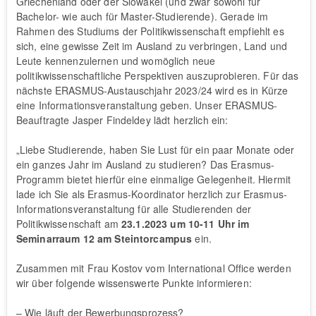
Griechenland oder der Slowakei (und zwar sowohl für
Bachelor- wie auch für Master-Studierende). Gerade im
Rahmen des Studiums der Politikwissenschaft empfiehlt es
sich, eine gewisse Zeit im Ausland zu verbringen, Land und
Leute kennenzulernen und womöglich neue
politikwissenschaftliche Perspektiven auszuprobieren. Für das
nächste ERASMUS-Austauschjahr 2023/24 wird es in Kürze
eine Informationsveranstaltung geben. Unser ERASMUS-
Beauftragte Jasper Findeldey lädt herzlich ein:
„Liebe Studierende, haben Sie Lust für ein paar Monate oder
ein ganzes Jahr im Ausland zu studieren? Das Erasmus-
Programm bietet hierfür eine einmalige Gelegenheit. Hiermit
lade ich Sie als Erasmus-Koordinator herzlich zur Erasmus-
Informationsveranstaltung für alle Studierenden der
Politikwissenschaft am
23.1.2023 um 10-11 Uhr im
Seminarraum 12 am Steintorcampus
ein.
Zusammen mit Frau Kostov vom International Office werden
wir über folgende wissenswerte Punkte informieren:
– Wie läuft der Bewerbungsprozess?