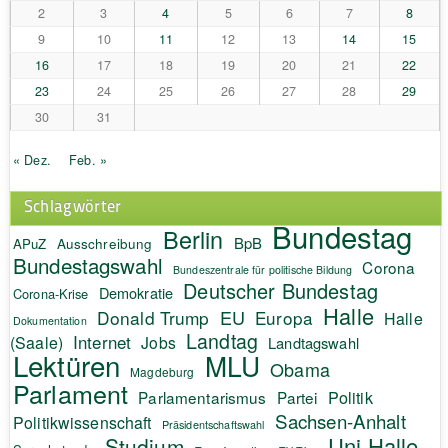
2
3
4
5
6
7
8
9
10
11
12
13
14
15
16
17
18
19
20
21
22
23
24
25
26
27
28
29
30
31
« Dez.
Feb. »
Schlagwörter
Bundestag
Berlin
BpB
APuZ
Ausschreibung
Bundestagswahl
Corona
Bundeszentrale für politische Bildung
Deutscher Bundestag
Demokratie
Corona-Krise
Halle
EU
Donald Trump
Europa
Halle
Dokumentation
Landtag
Internet
(Saale)
Jobs
Landtagswahl
Lektüren
MLU
Obama
Magdeburg
Parlament
Politik
Parlamentarismus
Partei
Sachsen-Anhalt
Politikwissenschaft
Präsidentschaftswahl
Uni Halle
Studium