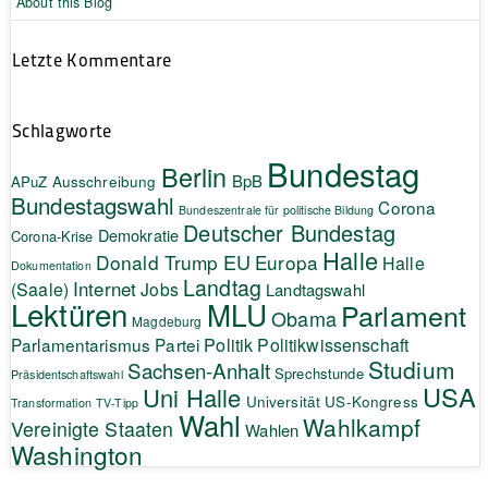
About this Blog
Letzte Kommentare
Schlagworte
Bundestag
Berlin
BpB
APuZ
Ausschreibung
Bundestagswahl
Corona
Bundeszentrale für politische Bildung
Deutscher Bundestag
Demokratie
Corona-Krise
Halle
EU
Donald Trump
Europa
Halle
Dokumentation
Landtag
Internet
(Saale)
Jobs
Landtagswahl
Lektüren
MLU
Parlament
Obama
Magdeburg
Politik
Parlamentarismus
Partei
Politikwissenschaft
Studium
Sachsen-Anhalt
Sprechstunde
Präsidentschaftswahl
USA
Uni Halle
Universität
US-Kongress
Transformation
TV-Tipp
Wahl
Wahlkampf
Vereinigte Staaten
Wahlen
Washington