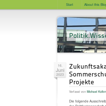
Start
About this Blo
Politik.Wiss
Zukunftsaka
16.
Juni
Sommerschul
2023
Projekte
Verfasst von
Michael Kolk
Die folgende Ausschreib
der Politikwissenschaft