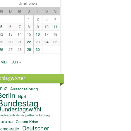
Juni 2023
M
D
M
D
F
S
S
1
2
3
4
5
6
7
8
9
10
11
12
13
14
15
16
17
18
19
20
21
22
23
24
25
26
27
28
29
30
 Mai
Juli »
chlagwörter
PuZ
Ausschreibung
Berlin
BpB
Bundestag
Bundestagswahl
undeszentrale für politische Bildung
orona
Corona-Krise
Deutscher
emokratie