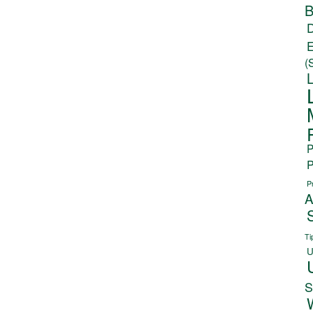
B
(
P
P
P
A
Ti
U
S