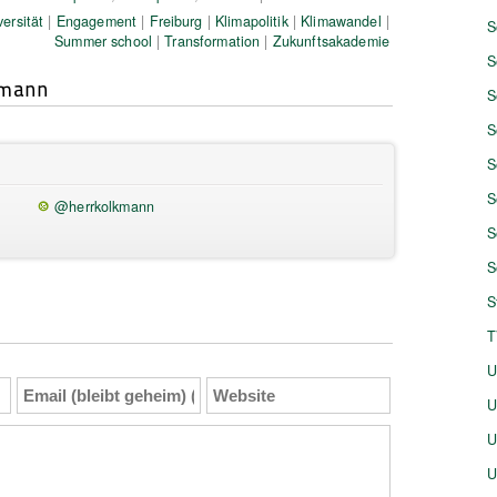
versität
|
Engagement
|
Freiburg
|
Klimapolitik
|
Klimawandel
|
S
Summer school
|
Transformation
|
Zukunftsakademie
S
kmann
S
S
S
S
@herrkolkmann
S
S
S
T
U
Email
Website
U
(bleibt
geheim)
U
(Pflicht)
U