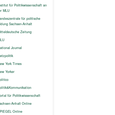
nstitut für Politikwissenschaft an
er MLU
andeszentrale für politische
ildung Sachsen-Anhalt
itteldeutsche Zeitung
LU
ational Journal
etzpolitik
ew York Times
ew Yorker
olitico
olitik&Kommunikation
ortal für Politikwissenschaft
achsen-Anhalt Online
PIEGEL Online