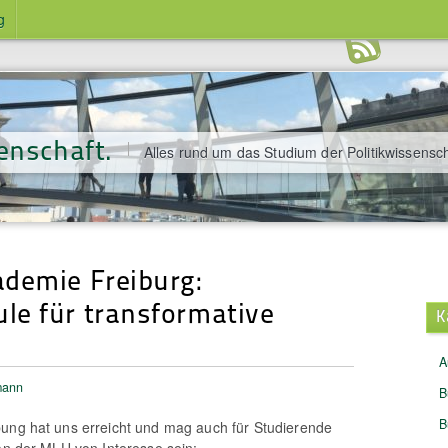
g
enschaft.
Alles rund um das Studium der Politikwissensch
demie Freiburg:
e für transformative
K
A
mann
B
B
ung hat uns erreicht und mag auch für Studierende
 an der MLU von Interesse sein: