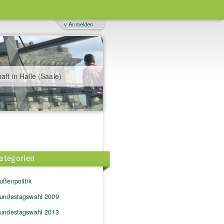
v Anmelden
aft in Halle (Saale)
ategorien
ußenpolitik
undestagswahl 2009
undestagswahl 2013