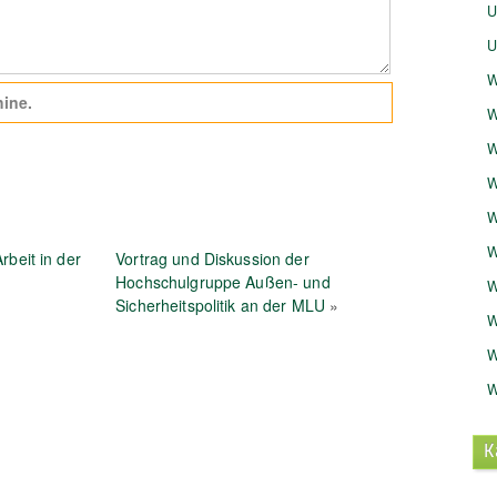
U
U
W
ine.
W
W
W
W
W
rbeit in der
Vortrag und Diskussion der
Hochschulgruppe Außen- und
W
Sicherheitspolitik an der MLU
»
W
W
W
K