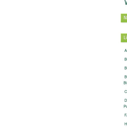
N
L
A
B
B
B
B
C
D
Po
F
H