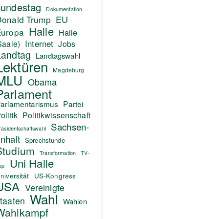
undestag
Dokumentation
EU
Donald Trump
Halle
Europa
Halle
Internet
Saale)
Jobs
Landtag
Landtagswahl
Lektüren
Magdeburg
MLU
Obama
Parlament
arlamentarismus
Partei
olitik
Politikwissenschaft
Sachsen-
räsidentschaftswahl
nhalt
Sprechstunde
Studium
Transformation
TV-
Uni Halle
pp
niversität
US-Kongress
USA
Vereinigte
Wahl
taaten
Wahlen
Wahlkampf