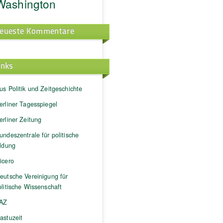
Washington
eueste Kommentare
inks
us Politik und Zeitgeschichte
erliner Tagesspiegel
erliner Zeitung
undeszentrale für politische
ildung
icero
eutsche Vereinigung für
litische Wissenschaft
AZ
astuzeit