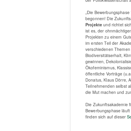
„Die Bewerbungsphase f
begonnen! Die Zukunfts
Projekte
und richtet si
ist es, der ohnmächtig
Projekten zu einem Gute
im ersten Teil der Aka
verschiedenen Themen d
Biodiversitätserhalt, Kl
gewinnen, Dekolonialis
Ökofeminismus, Klassis
öffentliche Vorträge (u
Donatus, Klaus Dörre, A
Teilnehmenden selbst akt
die Mut machen und zum 
Die Zukunftsakademie fin
Bewerbungsphase läuft
finden sich auf dieser
Se