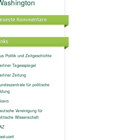
Washington
eueste Kommentare
inks
us Politik und Zeitgeschichte
erliner Tagesspiegel
erliner Zeitung
undeszentrale für politische
ildung
icero
eutsche Vereinigung für
litische Wissenschaft
AZ
astuzeit