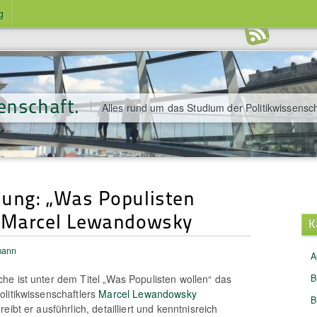
g
enschaft.
Alles rund um das Studium der Politikwissensch
ung: „Was Populisten
n Marcel Lewandowsky
K
mann
A
e ist unter dem Titel „Was Populisten wollen“ das
B
litikwissenschaftlers
Marcel Lewandowsky
B
eibt er ausführlich, detailliert und kenntnisreich