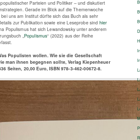
B
populistischer Parteien und Politiker – und diskutiert
nstrategien. Gerade im Blick auf die Themenwoche
B
bei uns am Institut dürfte sich das Buch als sehr
B
 Details zur Publikation sowie eine Leseprobe sind
hier
ema Populismus hat sich Lewandowsky unter anderem
D
hrungsbuch „
Populismus
“ (2022) aus der Reihe
H
efasst.
I
s Populisten wollen. Wie sie die Gesellschaft
I
ie man ihnen begegnen sollte, Verlag Kiepenheuer
36 Seiten, 20,00 Euro, ISBN 978-3-462-00672-8.
L
L
L
L
L
M
P
R