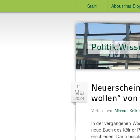
Start
About this Blo
Politik.Wiss
Neuerschein
11.
Mai
wollen“ vo
2024
Verfasst von
Michael Kolk
In der vergangenen Woch
neue Buch des Kölner Po
erschienen. Darin beschr