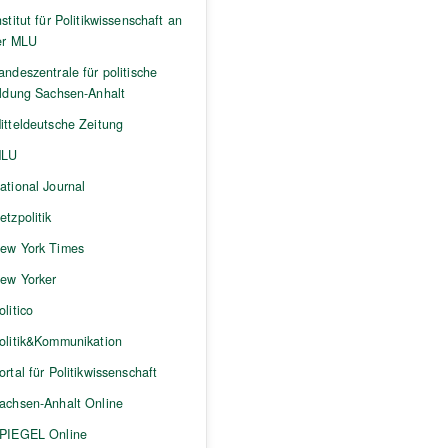
nstitut für Politikwissenschaft an
er MLU
andeszentrale für politische
ildung Sachsen-Anhalt
itteldeutsche Zeitung
LU
ational Journal
etzpolitik
ew York Times
ew Yorker
olitico
olitik&Kommunikation
ortal für Politikwissenschaft
achsen-Anhalt Online
PIEGEL Online