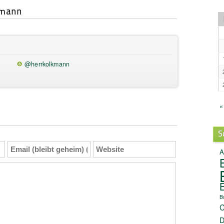
kmann
@herrkolkmann
«
S
Email
Website
A
(bleibt
geheim)
(Pflicht)
B
C
D