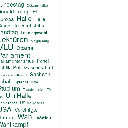
undestag
Dokumentation
EU
Donald Trump
Halle
Europa
Halle
Internet
Saale)
Jobs
Landtag
Landtagswahl
Lektüren
Magdeburg
MLU
Obama
Parlament
arlamentarismus
Partei
olitik
Politikwissenschaft
Sachsen-
räsidentschaftswahl
nhalt
Sprechstunde
Studium
Transformation
TV-
Uni Halle
pp
niversität
US-Kongress
USA
Vereinigte
Wahl
taaten
Wahlen
Wahlkampf