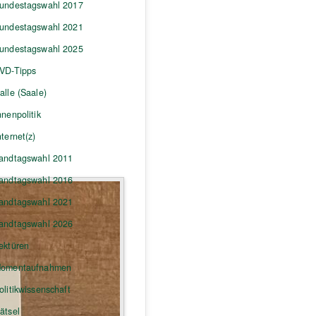
undestagswahl 2017
undestagswahl 2021
undestagswahl 2025
VD-Tipps
alle (Saale)
nnenpolitik
nternet(z)
andtagswahl 2011
andtagswahl 2016
andtagswahl 2021
andtagswahl 2026
ektüren
omentaufnahmen
olitikwissenschaft
ätsel