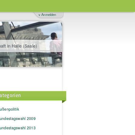
v Anmelden
aft in Halle (Saale)
ategorien
ußenpolitik
undestagswahl 2009
undestagswahl 2013