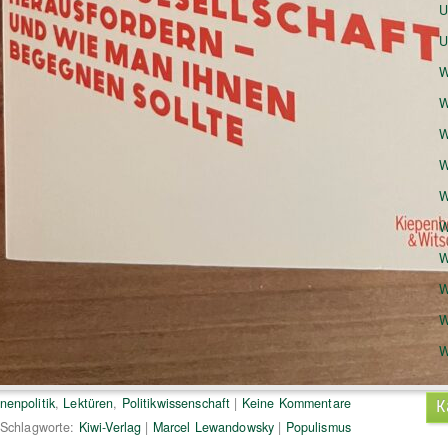
U
U
W
W
W
W
W
W
W
W
W
W
nenpolitik
,
Lektüren
,
Politikwissenschaft
|
Keine Kommentare
K
Schlagworte:
Kiwi-Verlag
|
Marcel Lewandowsky
|
Populismus