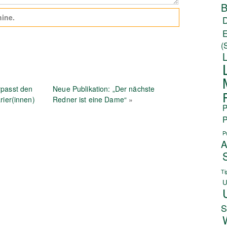
B
ine.
(
passt den
Neue Publikation: „Der nächste
rier(innen)
Redner ist eine Dame“
»
P
P
P
A
Ti
U
S