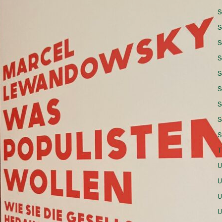
S
S
S
S
S
S
S
S
S
T
U
U
U
U