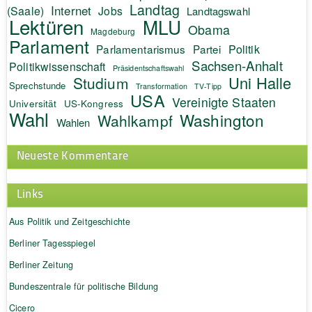
Landtag
Internet
(Saale)
Jobs
Landtagswahl
Lektüren
MLU
Obama
Magdeburg
Parlament
Politik
Parlamentarismus
Partei
Sachsen-Anhalt
Politikwissenschaft
Präsidentschaftswahl
Uni Halle
Studium
Sprechstunde
Transformation
TV-Tipp
USA
Vereinigte Staaten
Universität
US-Kongress
Wahl
Washington
Wahlkampf
Wahlen
Neueste Kommentare
Links
Aus Politik und Zeitgeschichte
Berliner Tagesspiegel
Berliner Zeitung
Bundeszentrale für politische Bildung
Cicero