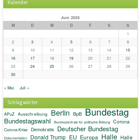
Kalender
Juni 2025
M
D
M
D
F
S
S
1
2
3
4
5
6
7
8
9
10
11
12
13
14
15
16
17
18
19
20
21
22
23
24
25
26
27
28
29
30
« Mai
Juli »
Schlagwörter
Bundestag
Berlin
BpB
APuZ
Ausschreibung
Bundestagswahl
Corona
Bundeszentrale für politische Bildung
Deutscher Bundestag
Demokratie
Corona-Krise
Halle
EU
Donald Trump
Europa
Halle
Dokumentation