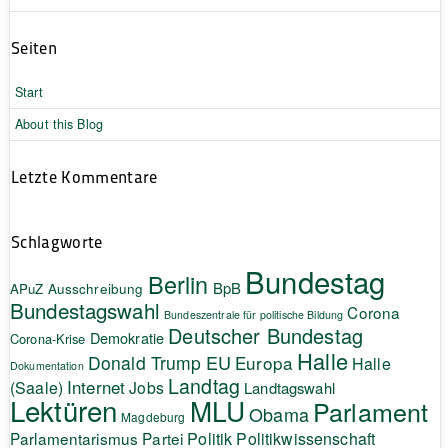
Seiten
Start
About this Blog
Letzte Kommentare
Schlagworte
Bundestag
Berlin
BpB
APuZ
Ausschreibung
Bundestagswahl
Corona
Bundeszentrale für politische Bildung
Deutscher Bundestag
Demokratie
Corona-Krise
Halle
EU
Donald Trump
Europa
Halle
Dokumentation
Landtag
Internet
(Saale)
Jobs
Landtagswahl
Lektüren
MLU
Parlament
Obama
Magdeburg
Politik
Parlamentarismus
Partei
Politikwissenschaft