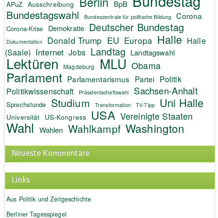
Bundestag
Berlin
BpB
APuZ
Ausschreibung
Bundestagswahl
Corona
Bundeszentrale für politische Bildung
Deutscher Bundestag
Demokratie
Corona-Krise
Halle
EU
Donald Trump
Europa
Halle
Dokumentation
Landtag
Internet
(Saale)
Jobs
Landtagswahl
Lektüren
MLU
Obama
Magdeburg
Parlament
Politik
Parlamentarismus
Partei
Sachsen-Anhalt
Politikwissenschaft
Präsidentschaftswahl
Uni Halle
Studium
Sprechstunde
Transformation
TV-Tipp
USA
Vereinigte Staaten
Universität
US-Kongress
Wahl
Washington
Wahlkampf
Wahlen
Neueste Kommentare
Links
Aus Politik und Zeitgeschichte
Berliner Tagesspiegel