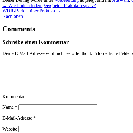
Dieser Beitrag wurde unter
Vorbereitung
abgelegt und mit
Auswahl
,
←
Wie finde ich den geeigneten Praktikumsplatz?
WDR-Bericht über Praktika
→
Nach oben
Comments
Schreibe einen Kommentar
Deine E-Mail-Adresse wird nicht veröffentlicht.
Erforderliche Felder 
Kommentar
Name
*
E-Mail-Adresse
*
Website