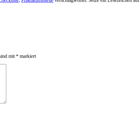
Checkliste
,
Praktikumsstelle
verschlagwortet. Setze ein Lesezeichen au
sind mit
*
markiert