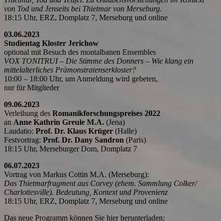
von Tod und Jenseits bei Thietmar von Merseburg.
18:15 Uhr, ERZ, Domplatz 7, Merseburg und online
03.06.2023
Studientag Kloster Jerichow
optional mit Besuch des montalbanen Ensembles
VOX TONITRUI – Die Stimme des Donners – Wie klang ein
mittelalterliches Prämonstratenserkloster?
10:00 – 18:00 Uhr, um Anmeldung wird gebeten,
nur für Mitglieder
09.06.2023
Verleihung des
Romanikforschungspreises 2022
an
Anne Kathrin Greule M.A.
(Jena)
Laudatio:
Prof. Dr. Klaus Krüger
(Halle)
Festvortrag:
Prof. Dr. Dany Sandron
(Paris)
18:15 Uhr, Merseburger Dom, Domplatz 7
06.07.2023
Vortrag von Markus Cottin M.A. (Merseburg):
Das Thietmarfragment aus Corvey (ehem. Sammlung Colker/
Charlottesville). Bedeutung, Kontext und Provenienz
18:15 Uhr, ERZ, Domplatz 7, Merseburg und online
Das neue Programm können Sie hier herunterladen: