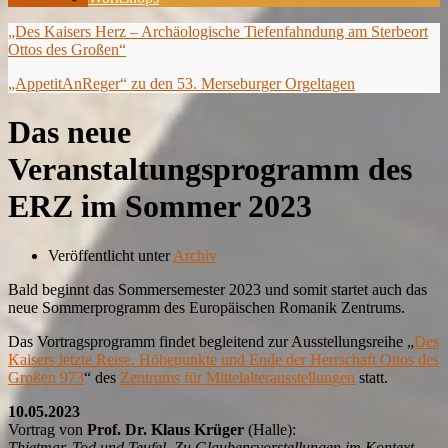
„Des Kaisers Herz – Archäologische Tiefenfahndung am Sterbeort
Ottos des Großen“
„AppetitAnReger“ zu den 53. Merseburger Orgeltagen
Das neue
Veranstaltungsprogramm des
ERZ im Sommer 2023
Veröffentlicht unter
Archiv
Bald beginnt das Sommersemester 2023 und somit startet auch das
neue Sommerprogramm des Europäischen Romanik Zentrums.
Das Vortragsprogramm findet begleitend zur Ausstellungsreihe „
Des
Kaisers letzte Reise. Höhepunkte und Ende der Herrschaft Ottos des
Großen 973
“ des
Zentrums für Mittelalterausstellungen
statt.
10.05.2023
Vortrag von
Prof. Dr. Klaus Krüger
(Halle):
Thietmar, Tod und Teufel. Zu Glaubensvorstellungen im Kontext