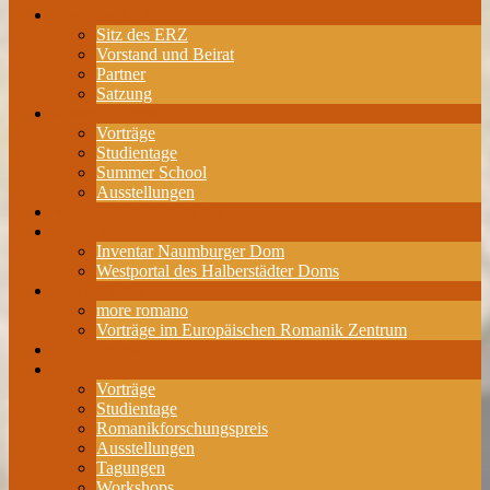
Über das ERZ
Sitz des ERZ
Vorstand und Beirat
Partner
Satzung
Veranstaltungen
Vorträge
Studientage
Summer School
Ausstellungen
Romanikforschungspreis
Projekte
Inventar Naumburger Dom
Westportal des Halberstädter Doms
Publikationen
more romano
Vorträge im Europäischen Romanik Zentrum
Mitgliedschaft
Archiv
Vorträge
Studientage
Romanikforschungspreis
Ausstellungen
Tagungen
Workshops