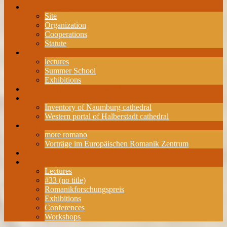
about the ERZ
Site
Organization
Cooperations
Statute
Events
lectures
Summer School
Exhibitions
Romanesque Research Award
Projects
Inventory of Naumburg cathedral
Western portal of Halberstadt cathedral
Publications
more romano
Vorträge im Europäischen Romanik Zentrum
Membership
Archive
Lectures
#33 (no title)
Romanikforschungspreis
Exhibitions
Conferences
Workshops