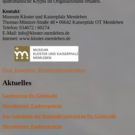
spätromanische Krypta im Originalzustand erhalten.
Kontakt
:
Museum Kloster und Kaiserpfalz Memleben
Thomas-Müntzer-Straße 48 ▪ 06642 Kaiserpfalz OT Memleben
Telefon: 034672 / 60274
E-Mail: info@kloster-memleben.de
Internet: www.kloster-memleben.de
Flyer_Kaiserherz_Memleben
Herunterladen
Aktuelles
Gastvortrag Dr. Grönwald
Merseburger Zaubersprüche
Das Geheimnis der Romanik
Gastvortrag Dr. Grönwald
Merseburger Zaubersprüche