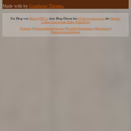
Made with
by
Graphene Themes
.
Ein Blog von
Blogs@MLU
, dem Blog-Dienst des
IT-Servicezentrums
der
Martin-
Luther-Universität Halle-Wittenberg
Features
|
Nutzungsbedingungen
|
Kontakt/Impressum
|
Disclaimer
|
Datenschutzerklärung