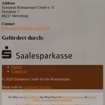
Address
European Romanesque Centre e. V.
Domplatz 7
06217 Merseburg
Contact
sekretariat@romanik-zentrum.eu
Gefördert durch:
Imprint
Contact us
© 2026 European Center for the Romanesque.
Made with
by
Graphene Themes
.
Ein Blog von
Blogs@MLU
, dem Blog-Dienst des
IT-Servicezentrums
der
Martin-
Luther-Universität Halle-Wittenberg