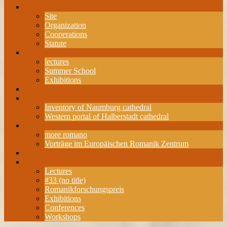
about the ERZ
Site
Organization
Cooperations
Statute
Events
lectures
Summer School
Exhibitions
Romanesque Research Award
Projects
Inventory of Naumburg cathedral
Western portal of Halberstadt cathedral
Publications
more romano
Vorträge im Europäischen Romanik Zentrum
Membership
Archive
Lectures
#33 (no title)
Romanikforschungspreis
Exhibitions
Conferences
Workshops