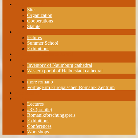
about the ERZ
Site
Organization
Cooperations
Statute
Events
lectures
Summer School
Exhibitions
Romanesque Research Award
Projects
Inventory of Naumburg cathedral
Western portal of Halberstadt cathedral
Publications
more romano
Vorträge im Europäischen Romanik Zentrum
Membership
Archive
Lectures
#33 (no title)
Romanikforschungspreis
Exhibitions
Conferences
Workshops