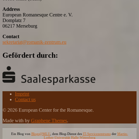
Address
European Romanesque Centre e. V.
Domplatz 7
06217 Merseburg
Contact
sekretariat@romanik-zentrum.eu
Gefördert durch:
Imprint
Contact us
© 2026 European Center for the Romanesque.
Made with
by
Graphene Themes
.
Ein Blog von
Blogs@MLU
, dem Blog-Dienst des
IT-Servicezentrums
der
Martin-
Luther-Universität Halle-Wittenberg