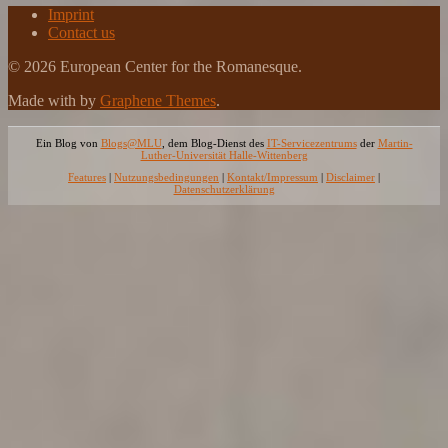
Imprint
Contact us
© 2026 European Center for the Romanesque.
Made with
by
Graphene Themes
.
Ein Blog von
Blogs@MLU
, dem Blog-Dienst des
IT-Servicezentrums
der
Martin-
Luther-Universität Halle-Wittenberg
Features
|
Nutzungsbedingungen
|
Kontakt/Impressum
|
Disclaimer
|
Datenschutzerklärung