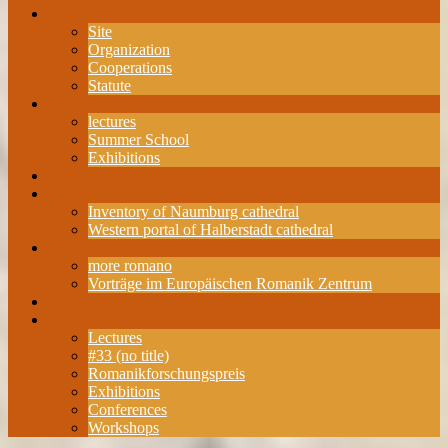
about the ERZ
Site
Organization
Cooperations
Statute
Events
lectures
Summer School
Exhibitions
Romanesque Research Award
Projects
Inventory of Naumburg cathedral
Western portal of Halberstadt cathedral
Publications
more romano
Vorträge im Europäischen Romanik Zentrum
Membership
Archive
Lectures
#33 (no title)
Romanikforschungspreis
Exhibitions
Conferences
Workshops