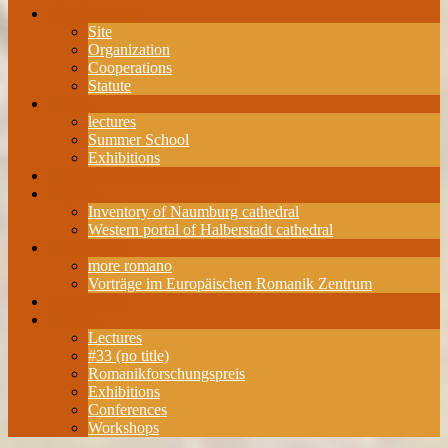
about the ERZ
Site
Organization
Cooperations
Statute
Events
lectures
Summer School
Exhibitions
Romanesque Research Award
Projects
Inventory of Naumburg cathedral
Western portal of Halberstadt cathedral
Publications
more romano
Vorträge im Europäischen Romanik Zentrum
Membership
Archive
Lectures
#33 (no title)
Romanikforschungspreis
Exhibitions
Conferences
Workshops