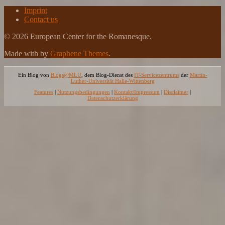
Imprint
Contact us
© 2026 European Center for the Romanesque.
Made with
by
Graphene Themes
.
Ein Blog von
Blogs@MLU
, dem Blog-Dienst des
IT-Servicezentrums
der
Martin-
Luther-Universität Halle-Wittenberg
Features
|
Nutzungsbedingungen
|
Kontakt/Impressum
|
Disclaimer
|
Datenschutzerklärung