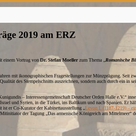
träge 2019 am ERZ
t einem Vortrag von
Dr. Stefan Moeller
zum Thema „
Romanische Bi
en Jahren mit ikonographischen Fragestellungen zur Münzprägung. Seit zw
 Qualität des Stempelschnitts auszeichnen, sondern auch durch ein in se
 Kunigundis – Interessengemeinschaft Deutscher Orden Halle e.V.“ inn
ael und Syrien, in die Türkei, ins Baltikum und nach Spanien. Er hält 
ist er Co-Kurator der Kabinettausstellung „
Levon I. (1187-1219) – ei
itinitiator der Tagung „Das armenische Königreich am Mittelmeer“ 