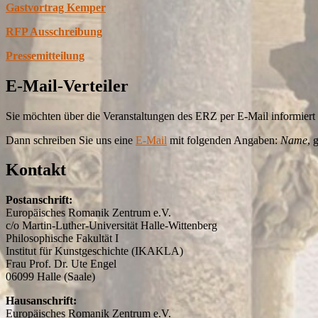
Gastvortrag Kemper
RFP Ausschreibung
Pressemitteilung
E-Mail-Verteiler
Sie möchten über die Veranstaltungen des ERZ per E-Mail informier
Dann schreiben Sie uns eine
E-Mail
mit folgenden Angaben:
Name
, 
Kontakt
Postanschrift:
Europäisches Romanik Zentrum e.V.
c/o Martin-Luther-Universität Halle-Wittenberg
Philosophische Fakultät I
Institut für Kunstgeschichte (IKAKLA)
Frau Prof. Dr. Ute Engel
06099 Halle (Saale)
Hausanschrift:
Europäisches Romanik Zentrum e.V.