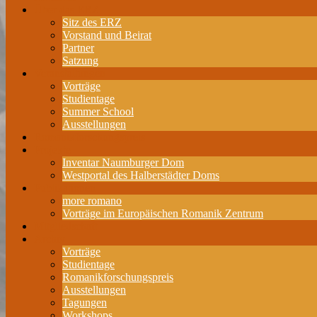
Über das ERZ
Sitz des ERZ
Vorstand und Beirat
Partner
Satzung
Veranstaltungen
Vorträge
Studientage
Summer School
Ausstellungen
Romanikforschungspreis
Projekte
Inventar Naumburger Dom
Westportal des Halberstädter Doms
Publikationen
more romano
Vorträge im Europäischen Romanik Zentrum
Mitgliedschaft
Archiv
Vorträge
Studientage
Romanikforschungspreis
Ausstellungen
Tagungen
Workshops