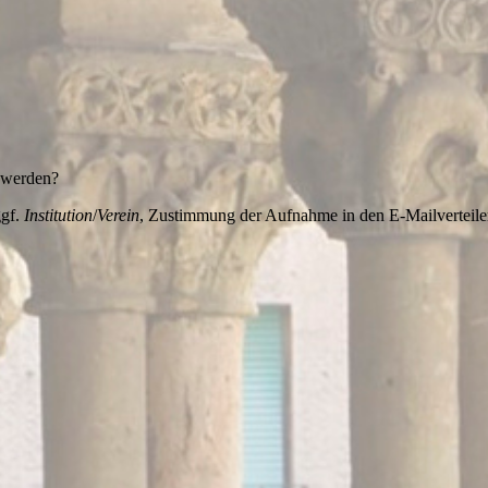
t werden?
ggf.
Institution
/
Verein
, Zustimmung der Aufnahme in den E-Mailverteile