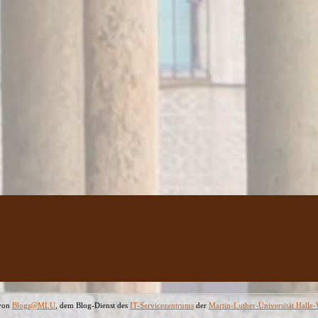
 von
Blogs@MLU
, dem Blog-Dienst des
IT-Servicezentrums
der
Martin-Luther-Universität Halle-