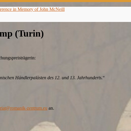
ference in Memory of John McNeill
amp (Turin)
hungspreisträgerin:
nischen Händlerpalästen des 12. und 13. Jahrhunderts.
“
ariat@romanik-zentrum.eu
an.