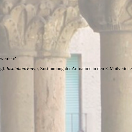
t werden?
ggf.
Institution
/
Verein
, Zustimmung der Aufnahme in den E-Mailverteile