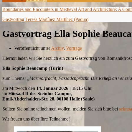
Boundaries and Encounters in Medieval Art and Architecture: A Con
Gastvortrag Teresa Martínez Martínez (Padua)
Gastvortrag Ella Sophie Beauc
Veröffentlicht unter
Archiv
,
Vorträge
Hiermit laden wir Sie herzlich ein zum Gastvortrag von Romanikfrosc
Ella Sophie Beaucamp (Turin)
zum Thema:
„Marmorfracht, Fassadenpracht. Die Reliefs an venezia
am Mittwoch den
14. Januar 2026 | 18:15 Uhr
im
Hörsaal II des Steintor Campus,
Emil-Abderhalden-Str. 28, 06108 Halle (Saale)
Sollten Sie online teilnehmen wollen, melden Sie sich bitte bei
sekret
Wir freuen uns über Ihre Teilnahme!