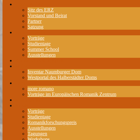
Über das ERZ
Sitz des ERZ
Vorstand und Beirat
Partner
Satzung
Veranstaltungen
Vorträge
Studientage
Summer School
Ausstellungen
Romanikforschungspreis
Projekte
Inventar Naumburger Dom
Westportal des Halberstädter Doms
Publikationen
more romano
Vorträge im Europäischen Romanik Zentrum
Mitgliedschaft
Archiv
Vorträge
Studientage
Romanikforschungspreis
Ausstellungen
Tagungen
Workshops