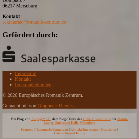
Domplatz 7
06217 Merseburg
Kontakt
sekretariat@romanik-zentrum.eu
Gefördert durch:
Impressum
Kontakt
Pressemitteilungen
© 2026 Europäisches Romanik Zentrum.
Gemacht mit
von
Graphene Themes
.
Ein Blog von
Blogs@MLU
, dem Blog-Dienst des
IT-Servicezentrums
der
Martin-
Luther-Universität Halle-Wittenberg
Features
|
Nutzungsbedingungen
|
Kontakt/Impressum
|
Disclaimer
|
Datenschutzerklärung