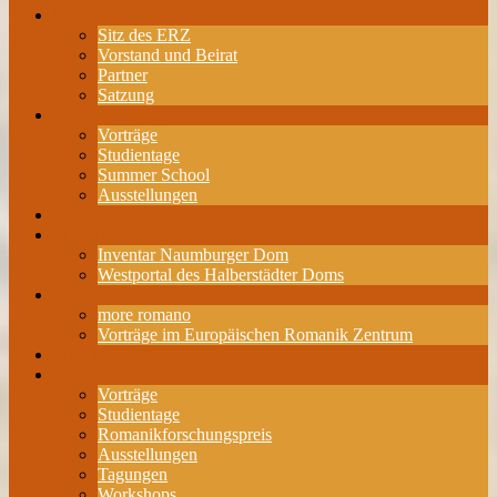
Über das ERZ
Sitz des ERZ
Vorstand und Beirat
Partner
Satzung
Veranstaltungen
Vorträge
Studientage
Summer School
Ausstellungen
Romanikforschungspreis
Projekte
Inventar Naumburger Dom
Westportal des Halberstädter Doms
Publikationen
more romano
Vorträge im Europäischen Romanik Zentrum
Mitgliedschaft
Archiv
Vorträge
Studientage
Romanikforschungspreis
Ausstellungen
Tagungen
Workshops