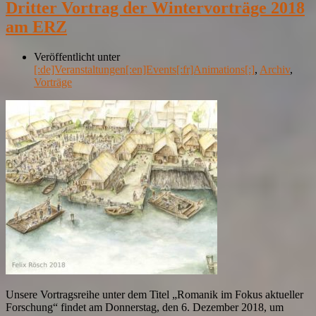
Dritter Vortrag der Wintervorträge 2018
am ERZ
Veröffentlicht unter
[:de]Veranstaltungen[:en]Events[:fr]Animations[:]
,
Archiv
,
Vorträge
Unsere Vortragsreihe unter dem Titel „Romanik im Fokus aktueller
Forschung“ findet am Donnerstag, den 6. Dezember 2018, um