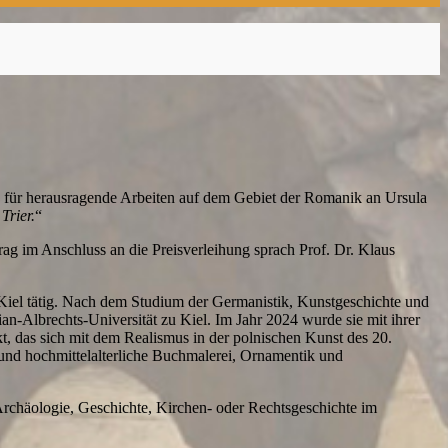
 für herausragende Arbeiten auf dem Gebiet der Romanik an Ursula
Trier.
“
rag im Anschluss an die Preisverleihung sprach Prof. Dr. Klaus
zu Kiel tätig. Nach dem Studium der Germanistik, Kunstgeschichte und
an-Albrechts-Universität zu Kiel. Im Jahr 2024 wurde sie mit ihrer
kt, das sich mit dem Realismus in der polnischen Kunst des 20.
 und hochmittelalterliche Buchmalerei, Ornamentik und
rchäologie, Geschichte, Kirchen- oder Rechtsgeschichte im