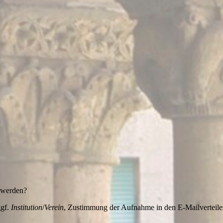
t werden?
ggf.
Institution
/
Verein
, Zustimmung der Aufnahme in den E-Mailverteile