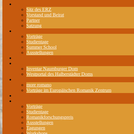
Über das ERZ
Sitz des ERZ
Vorstand und Beirat
Partner
Satzung
Veranstaltungen
Vorträge
Studientage
Summer School
Ausstellungen
Romanikforschungspreis
Projekte
Inventar Naumburger Dom
Westportal des Halberstädter Doms
Publikationen
more romano
Vorträge im Europäischen Romanik Zentrum
Mitgliedschaft
Archiv
Vorträge
Studientage
Romanikforschungspreis
Ausstellungen
Tagungen
Workshops