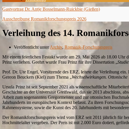
Gastvortrag Dr. Antje Bosselmann-Ruickbie (Gießen)
Ausschreibung Romanikforschungspreis 2026
Verleihung des 14. Romanikfors
Veröffentlicht unter
Archiv
,
Romanik-Forschungspreis
Mit einem feierlichen Festakt wurde am 29. Mai 2026 ab 18.00 Uhr 
Prinz verliehen. Geehrt wurde Frau Prinz für ihre Dissertation „
Studie
Prof. Dr. Ute Engel, Vorsitzende des ERZ, leitete die Verleihung ein
Gereon Beuckers (Kiel) zum Thema „
Wechselwirkungen. Ottonische 
Ursula Prinz ist seit September 2021 als wissenschaftliche Mitarbeite
Geschichte an der Universität Greifswald, das sie 2013 abschloss, ab
Arbeit zum sogenannten Gregormeister und zur ottonischen Buchmalerei
Jahrhunderts im europäischen Kontext befasst. Zu ihren Forschungssc
Rahmensysteme, sowie die Kunst des 20. Jahrhunderts mit besonderem
Der Romanikforschungspreis wird vom ERZ seit 2011 jährlich für her
Hochmittelalter vergeben. Der Preis ist mit 2.000 Euro dotiert, geförd