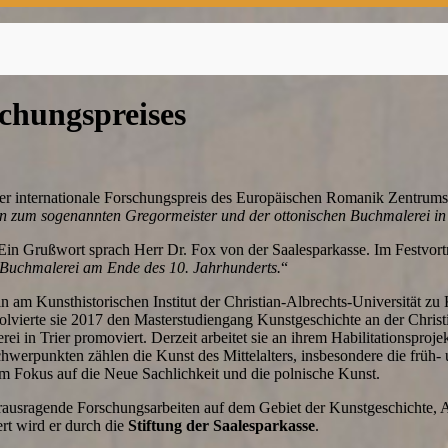
chungspreises
der internationale Forschungspreis des Europäischen Romanik Zentrums
n zum sogenannten Gregormeister und der ottonischen Buchmalerei in 
. Ein Grußwort sprach Herr Dr. Fox von der Saalesparkasse. Im Festvort
Buchmalerei am Ende des 10. Jahrhunderts.
“
rin am Kunsthistorischen Institut der Christian-Albrechts-Universität 
solvierte sie 2017 den Masterstudiengang Kunstgeschichte an der Christi
 in Trier promoviert. Derzeit arbeitet sie an ihrem Habilitationsproje
hwerpunkten zählen die Kunst des Mittelalters, insbesondere die früh-
 Fokus auf die Neue Sachlichkeit und die polnische Kunst.
ausragende Forschungsarbeiten auf dem Gebiet der Kunstgeschichte, A
ert wird er durch die
Stiftung der Saalesparkasse
.