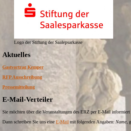
Logo der Stiftung der Saalepsarkasse
Aktuelles
Gastvortrag Kemper
RFP Ausschreibung
Pressemitteilung
E-Mail-Verteiler
Sie möchten über die Veranstaltungen des ERZ per E-Mail informier
Dann schreiben Sie uns eine
E-Mail
mit folgenden Angaben:
Name
, 