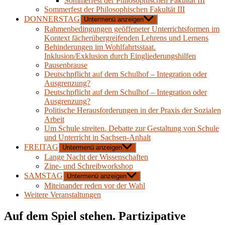
Sommerfest der Philosophischen Fakultät III
Sommerfest der Philosophischen Fakultät III
DONNERSTAG
Untermenü anzeigen
Rahmenbedingungen geöffeneter Unterrichtsformen im
Kontext fächerübergreifenden Lehrens und Lernens
Behinderungen im Wohlfahrtsstaat.
Inklusion/Exklusion durch Eingliederungshilfen
Pausenbrause
Deutschpflicht auf dem Schulhof – Integration oder
Ausgrenzung?
Deutschpflicht auf dem Schulhof – Integration oder
Ausgrenzung?
Politische Herausforderungen in der Praxis der Sozialen
Arbeit
Um Schule streiten. Debatte zur Gestaltung von Schule
und Unterricht in Sachsen-Anhalt
FREITAG
Untermenü anzeigen
Lange Nacht der Wissenschaften
Zine- und Schreibworkshop
SAMSTAG
Untermenü anzeigen
Miteinander reden vor der Wahl
Weitere Veranstaltungen
Auf dem Spiel stehen. Partizipative