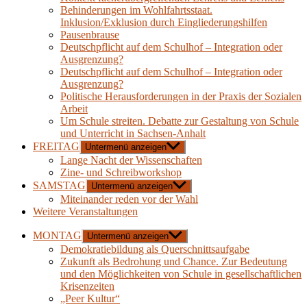
Behinderungen im Wohlfahrtsstaat.
Inklusion/Exklusion durch Eingliederungshilfen
Pausenbrause
Deutschpflicht auf dem Schulhof – Integration oder
Ausgrenzung?
Deutschpflicht auf dem Schulhof – Integration oder
Ausgrenzung?
Politische Herausforderungen in der Praxis der Sozialen
Arbeit
Um Schule streiten. Debatte zur Gestaltung von Schule
und Unterricht in Sachsen-Anhalt
FREITAG
Untermenü anzeigen
Lange Nacht der Wissenschaften
Zine- und Schreibworkshop
SAMSTAG
Untermenü anzeigen
Miteinander reden vor der Wahl
Weitere Veranstaltungen
MONTAG
Untermenü anzeigen
Demokratiebildung als Querschnittsaufgabe
Zukunft als Bedrohung und Chance. Zur Bedeutung
und den Möglichkeiten von Schule in gesellschaftlichen
Krisenzeiten
„Peer Kultur“