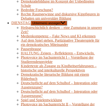
Demokratiebildung im Konzept der Unbedingten
Schule
Bedrohte Forschung?
Rechte Raumgewinne und diskursive Kippfiguren in
Debatten um universitäre Bildung
DIENSTAG
Untermenü anzeigen
Heilsgeschichtlich denken – eine Zumutung in unserer
Zeit?
Medienkompetenz – Fake News und KI erkennen
Auf dem Spiel stehen. Partizipative Theaterspiele für
ein demokratisches Miteinander
Pausenbrause
HALTUNG Zeigen – Reflektieren – Entwickeln.
Photovoice im Sachunterricht I – Vorstellung der
Studierendenprojekte
Kindertexte als Zugang zu Kindheitserfahrungen –
historische und interkulturelle Perspektiven
Demokratische literarische Bildung mit einem
Bilderbuch
Deutschpflicht auf dem Schulhof – Integration oder
Ausgrenzung?
Deutschpflicht auf dem Schulhof – Integration oder
Ausgrenzung?
Spiel und Spielentwicklung
Photovoice im Sachunterricht II – Vorstellung der