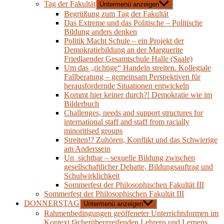
Tag der Fakultät
Untermenü anzeigen
Begrüßung zum Tag der Fakultät
Das Extreme und das Politische – Politische
Bildung anders denken
Politik Macht Schule – ein Projekt der
Demokratiebildung an der Marguerite
Friedlaender Gesamtschule Halle (Saale)
Um das „richtige“ Handeln streiten. Kollegiale
Fallberatung – gemeinsam Perspektiven für
herausfordernde Situationen entwickeln
Kommt hier keiner durch?! Demokratie wie im
Bilderbuch
Challenges, needs and support structures for
international staff and staff from racially
minoritised groups
Streiten!? Zuhören, Konflikt und das Schwierige
am Anderssein
Un_sichtbar – sexuelle Bildung zwischen
gesellschaftlicher Debatte, Bildungsauftrag und
Schulwirklichkeit
Sommerfest der Philosophischen Fakultät III
Sommerfest der Philosophischen Fakultät III
DONNERSTAG
Untermenü anzeigen
Rahmenbedingungen geöffeneter Unterrichtsformen im
Kontext fächerübergreifenden Lehrens und Lernens