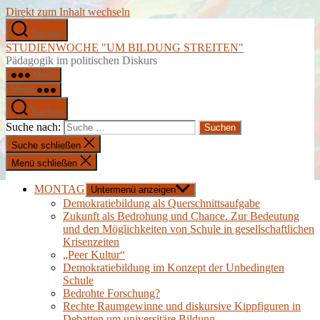
Direkt zum Inhalt wechseln
Suchen
STUDIENWOCHE "UM BILDUNG STREITEN"
Pädagogik im politischen Diskurs
Menü
Menü
Suchen
Suche nach:
Suche schließen
Menü schließen
MONTAG
Untermenü anzeigen
Demokratiebildung als Querschnittsaufgabe
Zukunft als Bedrohung und Chance. Zur Bedeutung
und den Möglichkeiten von Schule in gesellschaftlichen
Krisenzeiten
„Peer Kultur“
Demokratiebildung im Konzept der Unbedingten
Schule
Bedrohte Forschung?
Rechte Raumgewinne und diskursive Kippfiguren in
Debatten um universitäre Bildung