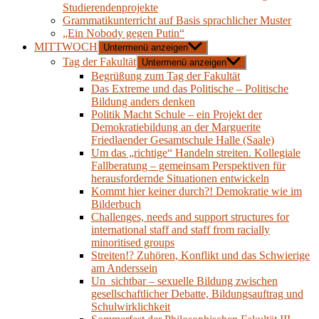
Studierendenprojekte
Grammatikunterricht auf Basis sprachlicher Muster
„Ein Nobody gegen Putin“
MITTWOCH
Untermenü anzeigen
Tag der Fakultät
Untermenü anzeigen
Begrüßung zum Tag der Fakultät
Das Extreme und das Politische – Politische
Bildung anders denken
Politik Macht Schule – ein Projekt der
Demokratiebildung an der Marguerite
Friedlaender Gesamtschule Halle (Saale)
Um das „richtige“ Handeln streiten. Kollegiale
Fallberatung – gemeinsam Perspektiven für
herausfordernde Situationen entwickeln
Kommt hier keiner durch?! Demokratie wie im
Bilderbuch
Challenges, needs and support structures for
international staff and staff from racially
minoritised groups
Streiten!? Zuhören, Konflikt und das Schwierige
am Anderssein
Un_sichtbar – sexuelle Bildung zwischen
gesellschaftlicher Debatte, Bildungsauftrag und
Schulwirklichkeit