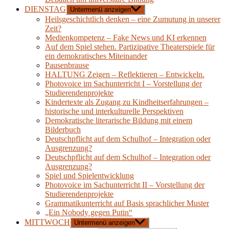
DIENSTAG
Untermenü anzeigen
Heilsgeschichtlich denken – eine Zumutung in unserer
Zeit?
Medienkompetenz – Fake News und KI erkennen
Auf dem Spiel stehen. Partizipative Theaterspiele für
ein demokratisches Miteinander
Pausenbrause
HALTUNG Zeigen – Reflektieren – Entwickeln.
Photovoice im Sachunterricht I – Vorstellung der
Studierendenprojekte
Kindertexte als Zugang zu Kindheitserfahrungen –
historische und interkulturelle Perspektiven
Demokratische literarische Bildung mit einem
Bilderbuch
Deutschpflicht auf dem Schulhof – Integration oder
Ausgrenzung?
Deutschpflicht auf dem Schulhof – Integration oder
Ausgrenzung?
Spiel und Spielentwicklung
Photovoice im Sachunterricht II – Vorstellung der
Studierendenprojekte
Grammatikunterricht auf Basis sprachlicher Muster
„Ein Nobody gegen Putin“
MITTWOCH
Untermenü anzeigen