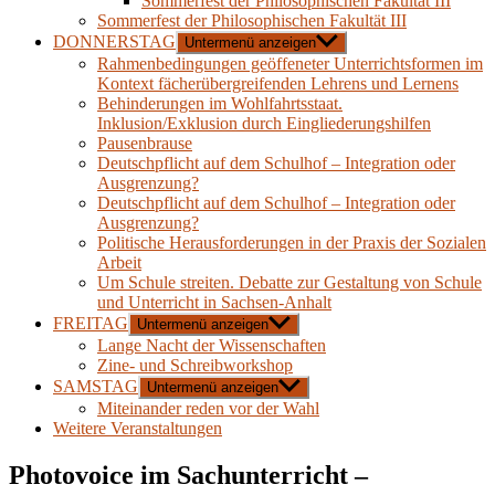
Sommerfest der Philosophischen Fakultät III
Sommerfest der Philosophischen Fakultät III
DONNERSTAG
Untermenü anzeigen
Rahmenbedingungen geöffeneter Unterrichtsformen im
Kontext fächerübergreifenden Lehrens und Lernens
Behinderungen im Wohlfahrtsstaat.
Inklusion/Exklusion durch Eingliederungshilfen
Pausenbrause
Deutschpflicht auf dem Schulhof – Integration oder
Ausgrenzung?
Deutschpflicht auf dem Schulhof – Integration oder
Ausgrenzung?
Politische Herausforderungen in der Praxis der Sozialen
Arbeit
Um Schule streiten. Debatte zur Gestaltung von Schule
und Unterricht in Sachsen-Anhalt
FREITAG
Untermenü anzeigen
Lange Nacht der Wissenschaften
Zine- und Schreibworkshop
SAMSTAG
Untermenü anzeigen
Miteinander reden vor der Wahl
Weitere Veranstaltungen
Photovoice im Sachunterricht –