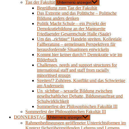
Tag der Fakultät
Untermenü anzeigen
Begrüßung zum Tag der Fakultät
Das Extreme und das Politische – Politische
Bildung anders denken
Politik Macht Schule – ein Projekt der
Demokratiebildung an der Marguerite
Friedlaender Gesamtschule Halle (Saale)
Um das „richtige“ Handeln streiten. Kollegiale
Fallberatung – gemeinsam Perspektiven für
herausfordernde Situationen entwickeln
Kommt hier keiner durch?! Demokratie wie im
Bilderbuch
Challenges, needs and support structures for
international staff and staff from racially
minoritised groups
Streiten!? Zuhören, Konflikt und das Schwierige
am Anderssein
Un_sichtbar – sexuelle Bildung zwischen
gesellschaftlicher Debatte, Bildungsauftrag und
Schulwirklichkeit
Sommerfest der Philosophischen Fakultät III
Sommerfest der Philosophischen Fakultät III
DONNERSTAG
Untermenü anzeigen
Rahmenbedingungen geöffeneter Unterrichtsformen im
Kontext fächerübergreifenden Lehrens und Lernens