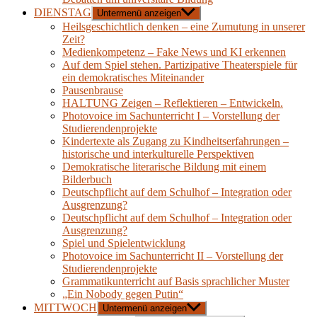
DIENSTAG
Untermenü anzeigen
Heilsgeschichtlich denken – eine Zumutung in unserer
Zeit?
Medienkompetenz – Fake News und KI erkennen
Auf dem Spiel stehen. Partizipative Theaterspiele für
ein demokratisches Miteinander
Pausenbrause
HALTUNG Zeigen – Reflektieren – Entwickeln.
Photovoice im Sachunterricht I – Vorstellung der
Studierendenprojekte
Kindertexte als Zugang zu Kindheitserfahrungen –
historische und interkulturelle Perspektiven
Demokratische literarische Bildung mit einem
Bilderbuch
Deutschpflicht auf dem Schulhof – Integration oder
Ausgrenzung?
Deutschpflicht auf dem Schulhof – Integration oder
Ausgrenzung?
Spiel und Spielentwicklung
Photovoice im Sachunterricht II – Vorstellung der
Studierendenprojekte
Grammatikunterricht auf Basis sprachlicher Muster
„Ein Nobody gegen Putin“
MITTWOCH
Untermenü anzeigen