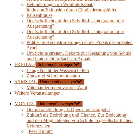
Behinderungen im Wohlfahrtsstaat.
Inklusion/Exklusion durch Eingliederungshilfen
Pausenbrause
Deutschpflicht auf dem Schulhof – Integration oder
Ausgrenzung?
Deutschpflicht auf dem Schulhof – Integration oder
Ausgrenzung?
Politische Herausforderungen in der Praxis der Sozialen
Arbeit
Um Schule streiten. Debatte zur Gestaltung von Schule
und Unterricht in Sachsen-Anhalt
FREITAG
Untermenü anzeigen
Lange Nacht der Wissenschaften
Zine- und Schreibworkshop
SAMSTAG
Untermenü anzeigen
Miteinander reden vor der Wahl
Weitere Veranstaltungen
MONTAG
Untermenü anzeigen
Demokratiebildung als Querschnittsaufgabe
Zukunft als Bedrohung und Chance. Zur Bedeutung
und den Möglichkeiten von Schule in gesellschaftlichen
Krisenzeiten
„Peer Kultur“