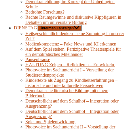
Demokratiebildung im Konzept der Unbedingten
Schule
Bedrohte Forschung?
Rechte Raumgewinne und diskursive Kippfiguren in
Debatten um universitäre Bildung
DIENSTAG
Untermenü anzeigen
Heilsgeschichtlich denken – eine Zumutung in unserer
Zeit?
Medienkompetenz – Fake News und KI erkennen
Auf dem Spiel stehen. Partizipative Theaterspiele für
ein demokratisches Miteinander
Pausenbrause
HALTUNG Zeigen – Reflektieren – Entwickeln.
Photovoice im Sachunterricht I – Vorstellung der
Studierendenprojekte
Kindertexte als Zugang zu Kindheitserfahrungen –
historische und interkulturelle Perspektiven
Demokratische literarische Bildung mit einem
Bilderbuch
Deutschpflicht auf dem Schulhof – Integration oder
Ausgrenzung?
Deutschpflicht auf dem Schulhof – Integration oder
Ausgrenzung?
Spiel und Spielentwicklung
Photovoice im Sachunterricht II – Vorstellung der