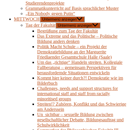
Studierendenprojekte
Grammatikunterricht auf Basis sprachlicher Muster
„Ein Nobody gegen Putin“
MITTWOCH
Untermenü anzeigen
Tag der Fakultät
Untermenü anzeigen
Begrüßung zum Tag der Fakultät
Das Extreme und das Politische – Politische
Bildung anders denken
Politik Macht Schule – ein Projekt der
Demokratiebildung an der Marguerite
Friedlaender Gesamtschule Halle (Saale)
Um das „richtige“ Handeln streiten. Kollegiale
Fallberatung – gemeinsam Perspektiven für
herausfordernde Situationen entwickeln
Kommt hier keiner durch?! Demokratie wie im
Bilderbuch
Challenges, needs and support structures for
international staff and staff from racially
minoritised groups
Streiten!? Zuhören, Konflikt und das Schwierige
am Anderssein
Un_sichtbar – sexuelle Bildung zwischen
gesellschaftlicher Debatte, Bildungsauftrag und
Schulwirklichkeit