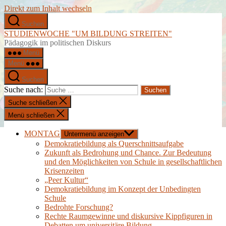
Direkt zum Inhalt wechseln
Suchen
STUDIENWOCHE "UM BILDUNG STREITEN"
Pädagogik im politischen Diskurs
Menü
Menü
Suchen
Suche nach:
Suche schließen
Menü schließen
MONTAG
Untermenü anzeigen
Demokratiebildung als Querschnittsaufgabe
Zukunft als Bedrohung und Chance. Zur Bedeutung
und den Möglichkeiten von Schule in gesellschaftlichen
Krisenzeiten
„Peer Kultur“
Demokratiebildung im Konzept der Unbedingten
Schule
Bedrohte Forschung?
Rechte Raumgewinne und diskursive Kippfiguren in
Debatten um universitäre Bildung