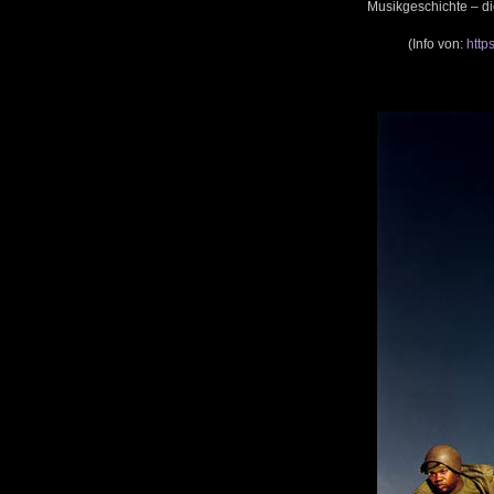
Musikgeschichte – die
(Info von:
http