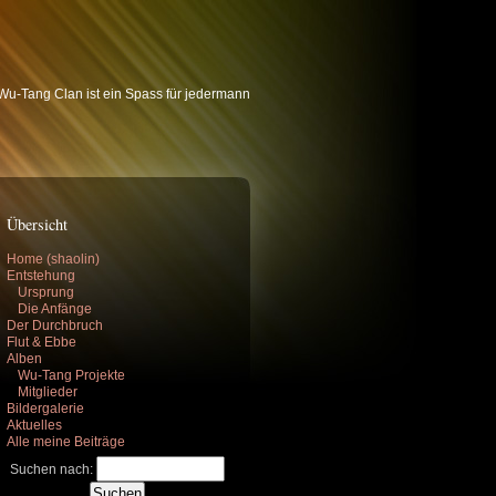
u-Tang Clan ist ein Spass für jedermann
Übersicht
Home (shaolin)
Entstehung
Ursprung
Die Anfänge
Der Durchbruch
Flut & Ebbe
Alben
Wu-Tang Projekte
Mitglieder
Bildergalerie
Aktuelles
Alle meine Beiträge
Suchen nach: