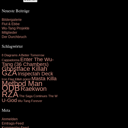
Neueste Beiträge
Bildergalerie
Flut & Ebbe
Wu-Tang Projekte
Mitglieder
Der Durchbruch
Schlagwörter
8 Diagrams
A Better Tomorrow
Enter The Wu-
Cappadonna
Tang (36 Chambers)
Ghostface Killah
GZA
Inspectah Deck
Masta Killa
Iron Flag
Killah priest
Method Man
ODB
Raekwon
RZA
The Saga Continues
The W
U-God
Wu-Tang Forever
Meta
Anmelden
Eintrags-Feed
Kommentar-Feed