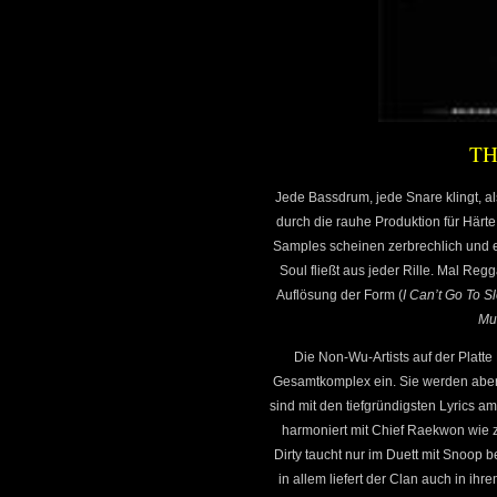
TH
Jede Bassdrum, jede Snare klingt, a
durch die rauhe Produktion für Härt
Samples scheinen zerbrechlich und ent
Soul fließt aus jeder Rille. Mal Reg
Auflösung der Form (
I Can’t Go To S
Mu
Die Non-Wu-Artists auf der Plat
Gesamtkomplex ein. Sie werden aber
sind mit den tiefgründigsten Lyrics a
harmoniert mit Chief Raekwon wie z
Dirty taucht nur im Duett mit Snoop b
in allem liefert der Clan auch in ih