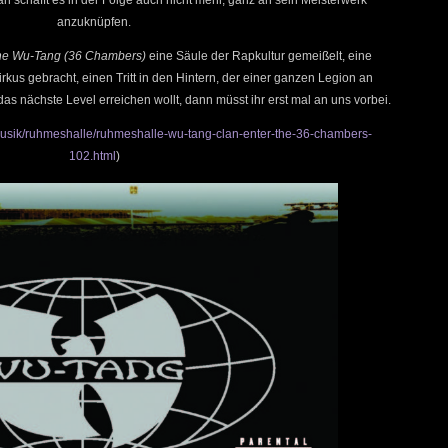
anzuknüpfen.
the Wu-Tang (36 Chambers)
eine Säule der Rapkultur gemeißelt, eine
kus gebracht, einen Tritt in den Hintern, der einer ganzen Legion an
as nächste Level erreichen wollt, dann müsst ihr erst mal an uns vorbei.
/musik/ruhmeshalle/ruhmeshalle-wu-tang-clan-enter-the-36-chambers-
102.html
)