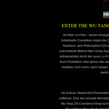
ENTER THE WU-TANG (
All Killer, no Filler – keinen einzi
individuelle Charaktere zeigen die
Raekwon, dem Philosophen GZA und 
extrovertierte Method Man ist das 
Individualisten durch die rauen Lo-
teure Produktion. Aber genau das ma
kopfüber nach vorne, dann hängen 
damit 
Als Kulisse: Martial Arts-Filmsampl
aufführen. Eine fast surreale Atmosphä
Wu-Tang (36 Chambers)
klingt auch
Ein zeitloses Rap-Album. Der Cla