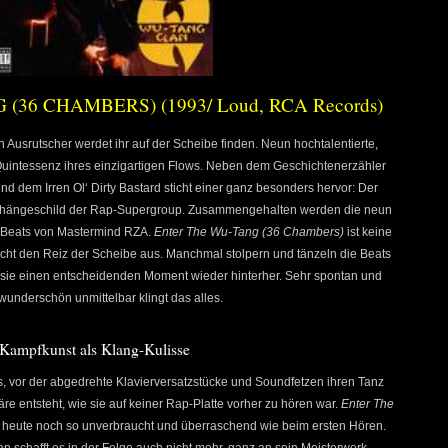
36 CHAMBERS) (1993/ Loud, RCA Records)
gen Ausrutscher werdet ihr auf der Scheibe finden. Neun hochtalentierte,
 Quintessenz ihres einzigartigen Flows. Neben dem Geschichtenerzähler
dem Irren Ol‘ Dirty Bastard sticht einer ganz besonders hervor: Der
Aushängeschild der Rap-Supergroup. Zusammengehalten werden die neun
Fi-Beats von Mastermind RZA.
Enter The Wu-Tang (36 Chambers)
ist keine
cht den Reiz der Scheibe aus. Manchmal stolpern und tänzeln die Beats
sie einen entscheidenden Moment wieder hinterher. Sehr spontan und
wunderschön unmittelbar klingt das alles.
Kampfkunst als Klang-Kulisse
es, vor der abgedrehte Klavierversatzstücke und Soundfetzen ihren Tanz
re entsteht, wie sie auf keiner Rap-Platte vorher zu hören war.
Enter The
 heute noch so unverbraucht und überraschend wie beim ersten Hören.
n schafft es in der Folge auch nicht mehr, ganz an sein Meisterwerk