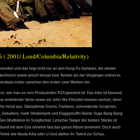
( 2001/ Loud/Columbia/Relativity)
orden und das liegt nicht nur an den Kung Fu-Samples, die wieder
echnisch sowie lyrisch besser bzw. fresher als der Vorgänger ordnet es
ikerskala locker zwischen den ersten zwei Werken ein.
 los, wie man es vom Produzenten RZA gewohnt ist. Das Intro ist bewusst
 paar einleitende Verse sowie ein John Wu-Filmzitat müssen reichen, denn
The Hood
aus. Stampfende Drums, Fanfaren, schneidende Scratches,
, Geballere, harte Straßenlyrik und Raggamuffin-Barde Suga Bang Bang
oßes Ghettokino im Songformat. Lyrischer Sieger der beiden Stücke ist
erbund mit dem Gza ohnehin fast das ganze Album dominiert. Doch auch
Reihe wie Masta Killa oder U-God stellen ihr Talent zur Schau.