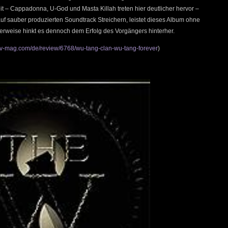
eit – Cappadonna, U-God und Masta Killah treten hier deutlicher hervor –
f sauber produzierten Soundtrack Streichern, leistet dieses Album ohne
rweise hinkt es dennoch dem Erfolg des Vorgängers hinterher.
hv-mag.com/de/review/6768/wu-tang-clan-wu-tang-forever
)