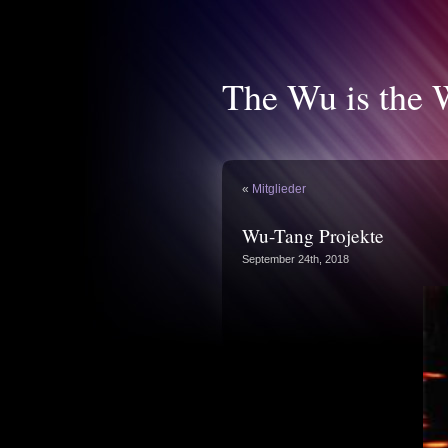
The Wu is the 
«
Mitglieder
Wu-Tang Projekte
September 24th, 2018