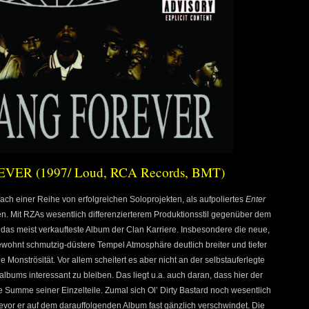
ER (1997/ Loud, RCA Records, BMT)
nach einer Reihe von erfolgreichen Soloprojekten, als aufpoliertes
Enter
n. Mit RZAs wesentlich differenzierterem Produktionsstil gegenüber dem
das meist verkaufteste Album der Clan Karriere. Insbesondere die neue,
wohnt schmutzig-düstere Tempel Atmosphäre deutlich breiter und tiefer
e Monströsität. Vor allem scheitert es aber nicht an der selbstauferlegte
lbums interessant zu bleiben. Das liegt u.a. auch daran, dass hier der
ie Summe seiner Einzelteile. Zumal sich Ol’ Dirty Bastard noch wesentlich
evor er auf dem darauffolgenden Album fast gänzlich verschwindet. Die