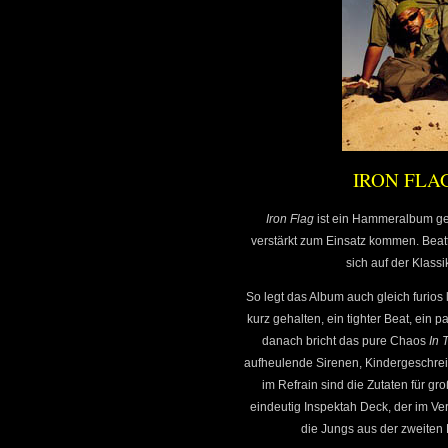
IRON FLAG 
Iron Flag
ist ein Hammeralbum gew
verstärkt zum Einsatz kommen. Beatt
sich auf der Klass
So legt das Album auch gleich furios
kurz gehalten, ein tighter Beat, ein
danach bricht das pure Chaos
In 
aufheulende Sirenen, Kindergeschrei
im Refrain sind die Zutaten für gr
eindeutig Inspektah Deck, der im V
die Jungs aus der zweiten 