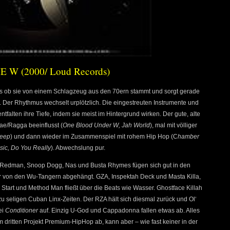
E W (2000/ Loud Records)
ls ob sie von einem Schlagzeug aus den 70ern stammt und sorgt gerade
e. Der Rhythmus wechselt urplötzlich. Die eingestreuten Instrumente und
falten ihre Tiefe, indem sie meist im Hintergrund wirken. Der gute, alte
gae/Ragga beeinflusst (
One Blood Under W, Jah World
), mal mit völliger
leep
) und dann wieder im Zusammenspiel mit rohem Hip Hop (C
hamber
sic, Do You Really
). Abwechslung pur.
te Redman, Snoop Dogg, Nas und Busta Rhymes fügen sich gut in den
 von den Wu-Tangern abgehängt. GZA, Inspektah Deck und Masta Killa,
m Start und Method Man fließt über die Beats wie Wasser. Ghostface Killah
u seligen Cuban Linx-Zeiten. Der RZA hält sich diesmal zurück und Ol‘
ei
Conditioner
auf. Einzig U-God und Cappadonna fallen etwas ab. Alles
rem dritten Projekt Premium-HipHop ab, kann aber – wie fast keiner in der