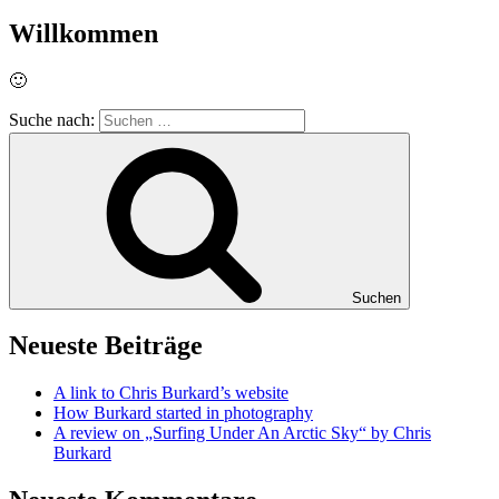
Willkommen
🙂
Suche nach:
Suchen
Neueste Beiträge
A link to Chris Burkard’s website
How Burkard started in photography
A review on „Surfing Under An Arctic Sky“ by Chris
Burkard