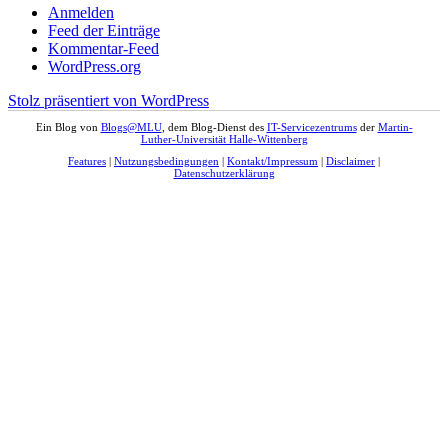
Anmelden
Feed der Einträge
Kommentar-Feed
WordPress.org
Stolz präsentiert von WordPress
Ein Blog von
Blogs@MLU
, dem Blog-Dienst des
IT-Servicezentrums
der
Martin-
Luther-Universität Halle-Wittenberg
Features
|
Nutzungsbedingungen
|
Kontakt/Impressum
|
Disclaimer
|
Datenschutzerklärung