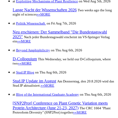
at
Exploiting Mechanisms of Plant Resilience
on Wed Aug 5th, 2026
Lange Nacht der Wissenschaften 2026
Two weeks ago the long
night of sciences
»»MORE
at
Politik.Wissenschaft.
on Fri Aug 7th, 2026
Neu erschienen: Der Sammelband "Die Bundestagswahl
2025"
Nach jeder Bundestagswahl erscheint im VS-Springer Verlag
ein
»»MORE
at
Beyond Amphiphilicity
on Thu Aug 6th, 2026
D-Colloquium
This Wednesday, we held our D-Colloquium, where
two
»»MORE
at
Stud.IP Blog
on Thu Aug 6th, 2026
Stud.IP Update im August
Am Donnerstag, den 20.8.2026 wird das
Stud.IP aktualisiert.
»»MORE
at
Blog of the International Graduate Academy
on Thu Aug 6th, 2026
[SNP2Prot] Conference on Plant Genetic Variation meets
Protein Architecture (June 21-23, 2027)
The CRC 1664 "Plant
Proteoform Diversity" (SNP2Prot) together
»»MORE