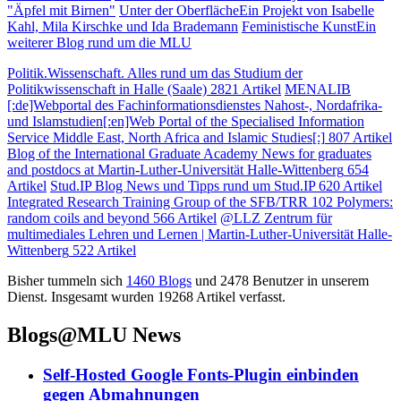
"Äpfel mit Birnen"
Unter der Oberfläche
Ein Projekt von Isabelle
Kahl, Mila Kirschke und Ida Brademann
Feministische Kunst
Ein
weiterer Blog rund um die MLU
Politik.Wissenschaft.
Alles rund um das Studium der
Politikwissenschaft in Halle (Saale)
2821 Artikel
MENALIB
[:de]Webportal des Fachinformationsdienstes Nahost-, Nordafrika-
und Islamstudien[:en]Web Portal of the Specialised Information
Service Middle East, North Africa and Islamic Studies[:]
807 Artikel
Blog of the International Graduate Academy
News for graduates
and postdocs at Martin-Luther-Universität Halle-Wittenberg
654
Artikel
Stud.IP Blog
News und Tipps rund um Stud.IP
620 Artikel
Integrated Research Training Group of the SFB/TRR 102
Polymers:
random coils and beyond
566 Artikel
@LLZ
Zentrum für
multimediales Lehren und Lernen | Martin-Luther-Universität Halle-
Wittenberg
522 Artikel
Bisher tummeln sich
1460
Blogs
und
2478
Benutzer in unserem
Dienst. Insgesamt wurden
19268
Artikel verfasst.
Blogs@MLU News
Self-Hosted Google Fonts-Plugin einbinden
gegen Abmahnungen