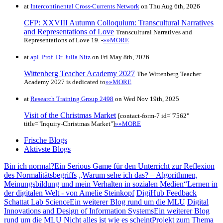
at
Intercontinental Cross-Currents Network
on Thu Aug 6th, 2026
CFP: XXVIII Autumn Colloquium: Transcultural Narratives
and Representations of Love
Transcultural Narratives and
Representations of Love 19. -
»»MORE
at
apl. Prof. Dr. Julia Nitz
on Fri May 8th, 2026
Wittenberg Teacher Academy 2027
The Wittenberg Teacher
Academy 2027 is dedicated to
»»MORE
at
Research Training Group 2498
on Wed Nov 19th, 2025
Visit of the Christmas Market
[contact-form-7 id="7562"
title="Inquiry-Christmas Market"]
»»MORE
Frische Blogs
Aktivste Blogs
Bin ich normal?
Ein Serious Game für den Unterricht zur Reflexion
des Normalitätsbegriffs
„Warum sehe ich das? – Algorithmen,
Meinungsbildung und mein Verhalten in sozialen Medien“
Lernen in
der digitalen Welt - von Amelie Steinkopf
DigiHub Feedback
Schattat Lab Science
Ein weiterer Blog rund um die MLU
Digital
Innovations and Design of Information Systems
Ein weiterer Blog
rund um die MLU
Nicht alles ist wie es scheint
Projekt zum Thema