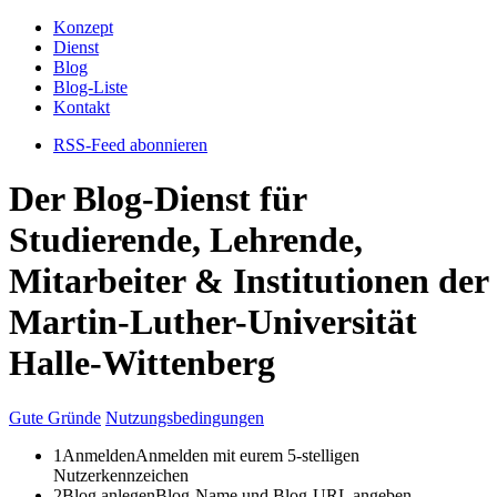
Konzept
Dienst
Blog
Blog-Liste
Kontakt
RSS-Feed abonnieren
Der Blog-Dienst für
Studierende, Lehrende,
Mitarbeiter
&
Institutionen der
Martin-Luther-Universität
Halle-Wittenberg
Gute Gründe
Nutzungsbedingungen
1
Anmelden
Anmelden mit eurem 5-stelligen
Nutzerkennzeichen
2
Blog anlegen
Blog-Name und Blog-URL angeben