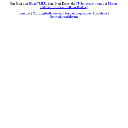
Ein Blog von
Blogs@MLU
, dem Blog-Dienst des
IT-Servicezentrums
der
Martin-
Luther-Universität Halle-Wittenberg
Features
|
Nutzungsbedingungen
|
Kontakt/Impressum
|
Disclaimer
|
Datenschutzerklärung