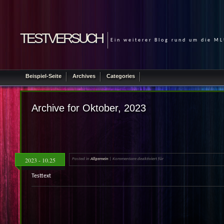
testversuch
Ein weiterer Blog rund um die M
Beispiel-Seite
Archives
Categories
Archive for Oktober, 2023
2023 - 10.25
Posted in
Allgemein
|
Kommentare deaktiviert
für
Testtext