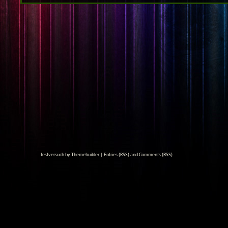
testversuch by
Themebuilder
|
Entries (RSS)
and
Comments (RSS)
.