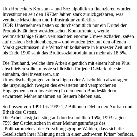
Um Honeckers Konsum – und Sozialpolitik zu finanzieren wurden
Investitionen seit den 1970er Jahren stark zurückgefahren, was
veraltete Maschinen und Infrastruktur zurücklies.
DDR-Unternehmen hatten so durchschnittlich nur ein Drittel der
Produktivität ihrer westdeutschen Konkurrenten, wenig
weltmarktfähige Güter, verursachten enorme Umweltschäden, saßen
auf riesigen Schuldenbergen – und wurden jetzt auf den offenen
Markt geschmissen; die Wirtschaft kollabierte in kürzester Zeit und
bis Ende 1990 sank das Bruttosozialprodukt um mehr als 18,5%.
Die Treuhand, welche ihre Arbeit eigentlich mit einem hohen Plus
abschließen sollte, musste schließlich für jede D-Mark, die sie
einnahm, drei investieren, um
Umweltschädigungen zu beseitigen oder Altschulden abzutragen;
die ursprünglich (wegen des erwarteten und versprochenen
Engagements von Investoren) in den neuen Bundesländern
erwarteten Mehreinnahmen an Steuern blieben aus.
So flossen von 1991 bis 1999 1,2 Billionen DM in den Aufbau und
Erhalt des Ostens.
Die Arbeitslosigkeit stieg auf durchschnittlich 15%, 1993 sagten
75% der Ostdeutschen in einer Meinungsumfrage des
„Politbarometers“ der Forschungsgruppe Wahlen, dass sich die
Gesellschaft ihrer Meinung nach in einer „schweren Krise“ befindet.