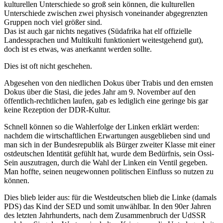
kulturellen Unterschiede so groß sein können, die kulturellen
Unterschiede zwischen zwei physisch voneinander abgegrenzten
Gruppen noch viel größer sind.
Das ist auch gar nichts negatives (Südafrika hat elf offizielle
Landessprachen und Multikulti funktioniert weitestgehend gut),
doch ist es etwas, was anerkannt werden sollte.
Dies ist oft nicht geschehen.
Abgesehen von den niedlichen Dokus über Trabis und den ernsten
Dokus über die Stasi, die jedes Jahr am 9. November auf den
öffentlich-rechtlichen laufen, gab es lediglich eine geringe bis gar
keine Rezeption der DDR-Kultur.
Schnell können so die Wahlerfolge der Linken erklärt werden:
nachdem die wirtschaftlichen Erwartungen ausgeblieben sind und
man sich in der Bundesrepublik als Bürger zweiter Klasse mit einer
ostdeutschen Identität gefühlt hat, wurde dem Bedürfnis, sein Ossi-
Sein auszutragen, durch die Wahl der Linken ein Ventil gegeben.
Man hoffte, seinen neugewonnen politischen Einfluss so nutzen zu
können.
Dies blieb leider aus: für die Westdeutschen blieb die Linke (damals
PDS) das Kind der SED und somit unwählbar. In den 90er Jahren
des letzten Jahrhunderts, nach dem Zusammenbruch der UdSSR