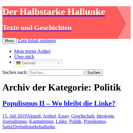
Der Halbstarke Hallunke
Texte und Geschichten
Zum Inhalt springen
Menü
Mein letzter Artikel
Über mich
German
Suchen nach:
Archiv der Kategorie: Politik
Populismus II – Wo bleibt die Linke?
15. Juli 2019
Aktuell
,
Artikel
,
Essay
,
Gesellschaft
,
Ideologie
,
Journalismus
,
Kapitalismus
,
Linke
,
Politik
,
Populismus
,
Satire
Derhalbstarkehallunke