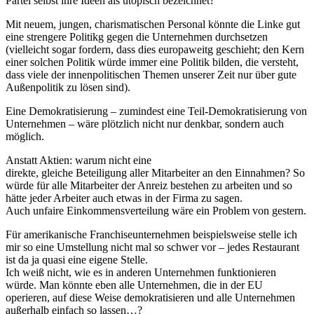
Partei selbst ihre Ideen als utopisch bezeichnet?
Mit neuem, jungen, charismatischen Personal könnte die Linke gut
eine strengere Politikg gegen die Unternehmen durchsetzen
(vielleicht sogar fordern, dass dies europaweitg geschieht; den Kern
einer solchen Politik würde immer eine Politik bilden, die versteht,
dass viele der innenpolitischen Themen unserer Zeit nur über gute
Außenpolitik zu lösen sind).
Eine Demokratisierung – zumindest eine Teil-Demokratisierung von
Unternehmen – wäre plötzlich nicht nur denkbar, sondern auch
möglich.
Anstatt Aktien: warum nicht eine
direkte, gleiche Beteiligung aller Mitarbeiter an den Einnahmen? So
würde für alle Mitarbeiter der Anreiz bestehen zu arbeiten und so
hätte jeder Arbeiter auch etwas in der Firma zu sagen.
Auch unfaire Einkommensverteilung wäre ein Problem von gestern.
Für amerikanische Franchiseunternehmen beispielsweise stelle ich
mir so eine Umstellung nicht mal so schwer vor – jedes Restaurant
ist da ja quasi eine eigene Stelle.
Ich weiß nicht, wie es in anderen Unternehmen funktionieren
würde. Man könnte eben alle Unternehmen, die in der EU
operieren, auf diese Weise demokratisieren und alle Unternehmen
außerhalb einfach so lassen…?