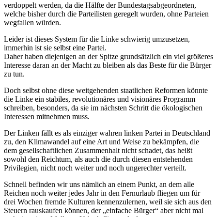
verdoppelt werden, da die Hälfte der Bundestagsabgeordneten,
welche bisher durch die Parteilisten geregelt wurden, ohne Parteien
wegfallen würden.
Leider ist dieses System für die Linke schwierig umzusetzen,
immerhin ist sie selbst eine Partei.
Daher haben diejenigen an der Spitze grundsätzlich ein viel größeres
Interesse daran an der Macht zu bleiben als das Beste für die Bürger
zu tun.
Doch selbst ohne diese weitgehenden staatlichen Reformen könnte
die Linke ein stabiles, revolutionäres und visionäres Programm
schreiben, besonders, da sie im nächsten Schritt die ökologischen
Interessen mitnehmen muss.
Der Linken fällt es als einziger wahren linken Partei in Deutschland
zu, den Klimawandel auf eine Art und Weise zu bekämpfen, die
dem gesellschaftlichen Zusammenhalt nicht schadet, das heißt
sowohl den Reichtum, als auch die durch diesen entstehenden
Privilegien, nicht noch weiter und noch ungerechter verteilt.
Schnell befinden wir uns nämlich an einem Punkt, an dem alle
Reichen noch weiter jedes Jahr in den Fernurlaub fliegen um für
drei Wochen fremde Kulturen kennenzulernen, weil sie sich aus den
Steuern rauskaufen können, der „einfache Bürger“ aber nicht mal