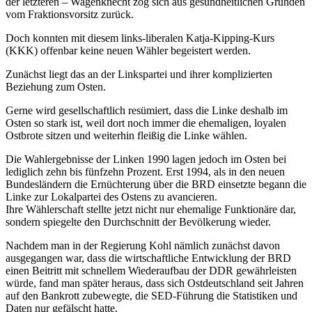
der letzteren – Wagenknecht zog sich aus gesundheitlichen Gründen
vom Fraktionsvorsitz zurück.
Doch konnten mit diesem links-liberalen Katja-Kipping-Kurs
(KKK) offenbar keine neuen Wähler begeistert werden.
Zunächst liegt das an der Linkspartei und ihrer komplizierten
Beziehung zum Osten.
Gerne wird gesellschaftlich resümiert, dass die Linke deshalb im
Osten so stark ist, weil dort noch immer die ehemaligen, loyalen
Ostbrote sitzen und weiterhin fleißig die Linke wählen.
Die Wahlergebnisse der Linken 1990 lagen jedoch im Osten bei
lediglich zehn bis fünfzehn Prozent. Erst 1994, als in den neuen
Bundesländern die Ernüchterung über die BRD einsetzte begann die
Linke zur Lokalpartei des Ostens zu avancieren.
Ihre Wählerschaft stellte jetzt nicht nur ehemalige Funktionäre dar,
sondern spiegelte den Durchschnitt der Bevölkerung wieder.
Nachdem man in der Regierung Kohl nämlich zunächst davon
ausgegangen war, dass die wirtschaftliche Entwicklung der BRD
einen Beitritt mit schnellem Wiederaufbau der DDR gewährleisten
würde, fand man später heraus, dass sich Ostdeutschland seit Jahren
auf den Bankrott zubewegte, die SED-Führung die Statistiken und
Daten nur gefälscht hatte.