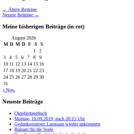
←
Ältere Beiträge
Neuere Beiträge
→
Meine bisherigen Beiträge (in rot)
August 2026
M
D
M
D
F
S
S
1
2
3
4
5
6
7
8
9
10
11
12
13
14
15
16
17
18
19
20
21
22
23
24
25
26
27
28
29
30
31
« Nov.
Neueste Beiträge
Oktobertagebuch
Montag, 16.09.2019, nach 20:15 Uhr
Gedankenstrom: Langsam wieder ankommen
Balsam für die Seele