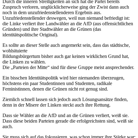
Durch die inneren Streitigkeiten an sich hat die Partei bereits
Zuspruch verloren, unglücklicherweise ging der Zwist dann auch
noch in dem unzufriedenstellenderen Ergebnis aus.
Unzufriedenstellender deswegen, weil nun niemand befriedigt ist:
die Linke verliert ihre Landwähler an die AfD (aus offensichtlichen
Gründen) und ihre Stadtwähler an die Grünen (das
identitätspolitische Original).
Es sollte an dieser Stelle auch angemerkt sein, dass das städtische,
wohlsituierte
Bildungsbürgertum bisher auch gar keinen wirklichen Grund hat,
die Linken zu wählen.
Die „Parteien der Mitte“ sind für diese Gruppe meist ansprechender.
Ein bisschen Identitätspolitik wird hier niemanden überzeugen,
höchstens ein paar Studentinnen und Studenten, radikale
Feministinnen, denen die Grünen nicht rot genug sind.
Ziemlich schnell lassen sich jedoch auch Lösungsansätze finden,
denn in der Misere der Linken steckt auch ihre Rettung.
Dass sie Wähler an die AfD und an die Grünen verliert, weiß sie.
Dass diese beiden Parteien gerade die erfolgreichsten sind, weiß sie
auch.
Sie muss sich auf das fokussieren, was schon immer ihre Stärke war: