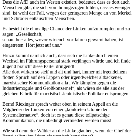
Dass die AfD auch im Westen existiert, bedeutet, dass es dort auch
Menschen gibt, die sich von ihr angezogen fühlen; dass es weniger
sind, ist wohl der Fall, wegen der geringeren Menge an von Merkel
und Schröder enttäuschten Menschen.
Es besteht die einmalige Chance der Linken aufzutrumpfen und zu
sagen: „Gesellschaft,
schaut her: alles, wovor wir euch vor Jahren gewarnt haben, ist
eingetreten. Hört jetzt auf uns.“
Hinzu kommt nämlich auch, dass sich die Linke durch einen
Wechsel im Führungspersonal stark verjüngen würde und ich finde
Jugend braucht diese Partei dringend!
Alle dort wirken so steif und alt und hart, immer mit irgendeinem
flotten Spruch auf den Lippen oder irgendwelcher altbackener,
marxistischer Kommunikation a la „Wir kämpfen gegen die
Industriemogule und Großkonzerne!“, als wären sie alle aus der
gleichen Fabrik für marxistisch-leninistische Politiker entsprungen.
Bernd Riexinger sprach weiter oben in seinem Appell an die
Mitglieder der Linken von einer „konkreten Utopie der
Systemalternative“, doch ist es genau diese tollpatschige
Kommunikation, die unbedingt vermieden werden muss!
Wie soll denn der Wähler an die Linke glauben, wenn der Chef der