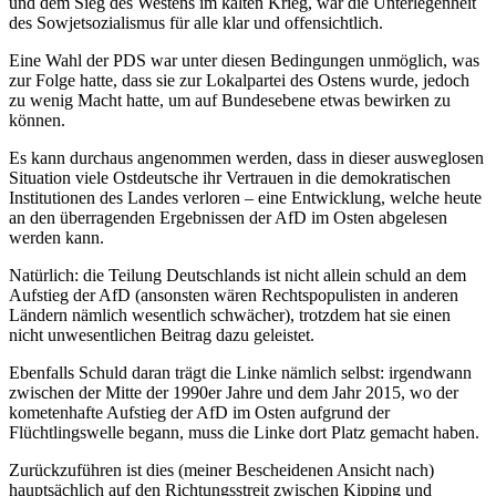
und dem Sieg des Westens im kalten Krieg, war die Unterlegenheit
des Sowjetsozialismus für alle klar und offensichtlich.
Eine Wahl der PDS war unter diesen Bedingungen unmöglich, was
zur Folge hatte, dass sie zur Lokalpartei des Ostens wurde, jedoch
zu wenig Macht hatte, um auf Bundesebene etwas bewirken zu
können.
Es kann durchaus angenommen werden, dass in dieser ausweglosen
Situation viele Ostdeutsche ihr Vertrauen in die demokratischen
Institutionen des Landes verloren – eine Entwicklung, welche heute
an den überragenden Ergebnissen der AfD im Osten abgelesen
werden kann.
Natürlich: die Teilung Deutschlands ist nicht allein schuld an dem
Aufstieg der AfD (ansonsten wären Rechtspopulisten in anderen
Ländern nämlich wesentlich schwächer), trotzdem hat sie einen
nicht unwesentlichen Beitrag dazu geleistet.
Ebenfalls Schuld daran trägt die Linke nämlich selbst: irgendwann
zwischen der Mitte der 1990er Jahre und dem Jahr 2015, wo der
kometenhafte Aufstieg der AfD im Osten aufgrund der
Flüchtlingswelle begann, muss die Linke dort Platz gemacht haben.
Zurückzuführen ist dies (meiner Bescheidenen Ansicht nach)
hauptsächlich auf den Richtungsstreit zwischen Kipping und