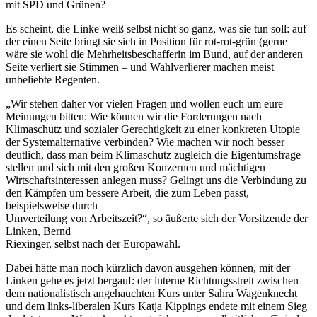
mit SPD und Grünen?
Es scheint, die Linke weiß selbst nicht so ganz, was sie tun soll: auf
der einen Seite bringt sie sich in Position für rot-rot-grün (gerne
wäre sie wohl die Mehrheitsbeschafferin im Bund, auf der anderen
Seite verliert sie Stimmen – und Wahlverlierer machen meist
unbeliebte Regenten.
„Wir stehen daher vor vielen Fragen und wollen euch um eure
Meinungen bitten: Wie können wir die Forderungen nach
Klimaschutz und sozialer Gerechtigkeit zu einer konkreten Utopie
der Systemalternative verbinden? Wie machen wir noch besser
deutlich, dass man beim Klimaschutz zugleich die Eigentumsfrage
stellen und sich mit den großen Konzernen und mächtigen
Wirtschaftsinteressen anlegen muss? Gelingt uns die Verbindung zu
den Kämpfen um bessere Arbeit, die zum Leben passt,
beispielsweise durch
Umverteilung von Arbeitszeit?“, so äußerte sich der Vorsitzende der
Linken, Bernd
Riexinger, selbst nach der Europawahl.
Dabei hätte man noch kürzlich davon ausgehen können, mit der
Linken gehe es jetzt bergauf: der interne Richtungsstreit zwischen
dem nationalistisch angehauchten Kurs unter Sahra Wagenknecht
und dem links-liberalen Kurs Katja Kippings endete mit einem Sieg