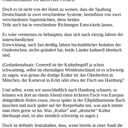
Doch es ist nicht von der Hand zu weisen, dass die Spaltung
Deutschlands in zwei verschiedene Systeme, beeinflusst von zwei
verschiedenen Supermächten, diese beiden
Teile auch hat in verschiedene Richtungen Entwickeln lassen.
Es wäre vermessen zu behaupten, dass sich nach vierzig Jahren der
unterschiedlichen
Entwicklung, nach fast dreißig Jahren buchstäblicher Isolation der
Ostdeutschen, nichts geändert hat, beide Länder kulturell identisch
sind.
(Gedankenabsatz: Generell ist der Kulturbegriff ja schon
schwammig, selbst im ehemaligen Westdeutschland ist es schwierig
zu sagen, was genau die dortige Kultur ist: das Oktoberfest in
München, der Karneval in Köln oder etwa der Fisch aus Hamburg?
Und selbst, wenn wir ausschließlich nach Hamburg schauen, so
können wir dort an einem Abend einen leckeren Fisch von Europas
drittgrößtem Hafen essen, etwas später in der Elbphilharmonie Bach
lauschen und noch später auf der Reeperbahn tun, was auch immer
man eben gerne so tut. Was „Kultur“ und „deutsche“ Kultur
überhaupt sind, ist also ziemlich schwierig zu sagen.)
Doch ist definitiv festzuhalten, dass, wenn bereits in einer Stadt die