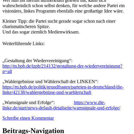
Wer nun bis hierhin aufmerksam gelesen hat, kann sich
wahrscheinlich schon selbst denken, für welche andere Partei ein
visionäres, linkes Programm ebenfalls eine großartige Idee wäre.
Kleiner Tipp: die Partei sucht gerade sogar schon nach einer
charismatischeren Spitze.
Und das sogar ziemlich Medienwirksam.
Weiterführende Links:
„Gestaltung der Wiedervereinigung“:
http://m.bpb.de/izpb/214132/gestaltung-der-wiedervereinigung?
p=all
„Wahlergebnisse und Wählerschaft der LINKEN“:
https://m.bpb.de/politik/grundfragen/parteien-in-deutschland/die-
linke/42138/wahlergebnisse-und-waehlerschaft
„Warnsignale und Erfolge“:
https://www.die-
linke.de/start/news-default-detailseite/warnsignale-und-erfolge/
Schreibe einen Kommentar
Beitrags-Navigation