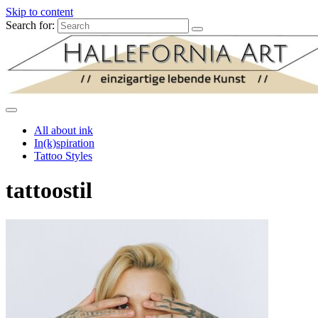
Skip to content
Search for:
All about ink
In(k)spiration
Tattoo Styles
tattoostil