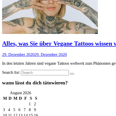
Alles, was Sie über Vegane Tattoos wissen 
29. Dezember 2020
29. Dezember 2020
In den letzten Jahren sind vegane Tattoos weltweit zum Phänomen 
Search for:
wann lässt du dich tätowieren?
August 2026
M
D
M
D
F
S
S
1
2
3
4
5
6
7
8
9
10
11
12
13
14
15
16