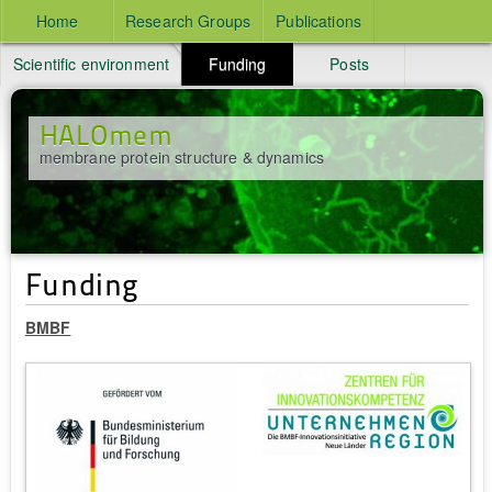
Home
Research Groups
Publications
v Login
Scientific environment
Funding
Posts
HALOmem
membrane protein structure & dynamics
Funding
BMBF