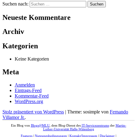
Suchen nach:
Neueste Kommentare
Archiv
Kategorien
Keine Kategorien
Meta
Anmelden
Eintrags-Feed
Kommentar-Feed
WordPress.org
Stolz präsentiert von WordPress
|
Theme: sosimple von
Fernando
Villamor Jr.
.
Ein Blog von
Blogs@MLU
, dem Blog-Dienst des
IT-Servicezentrums
der
Martin-
Luther-Universität Halle-Wittenberg
Features
|
Nutzungsbedingungen
|
Kontakt/Impressum
|
Disclaimer
|