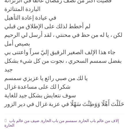
قضيت أكثر من نصف رمضان عالقًا في الزنزانة
الباردة المتناثرة
في عيادة إعادة التأهيل
لم أخطط لذلك على الإطلاق من قبلي
لكن ، يا له من حظ في محنتي ، لقد أرسل لي الرحيم
بصيص أمل
جاء هذا الإلف الصغير الرقيق إليّ سراً واعتنى بي
بفضل سمسم السحري ، نجوت من كل شيء بشكل
جيد
يا لك من صبي رائع يا عزيزي سمسم
شكرا لك على مساعدة غزال
سوف نتعايش بشكل جيد للغاية
حَلَلْتَ أَهْلًا وَوَطِئْتَ سَهْلًا في عزبة غزال في دير الزور
إلاف من عالم باب الحارة
,
سمسم من باب الحارة
,
ضيف من عالم باب
الحارة