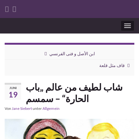
Navi
umsc
ابن الأصل و فتى الفرنسي
قاف مثل قلعة
شاب لطيف من عالم „باب
JUNI
19
الحارة“ – سمسم
Von
Jane Siebert
unter
Allgemein